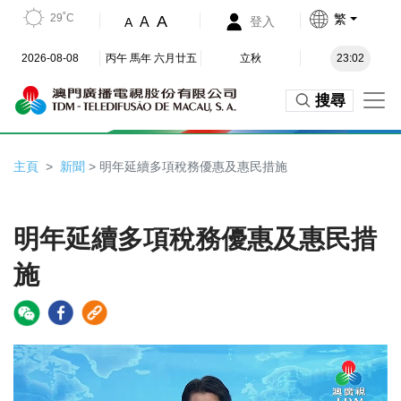
29˚C
繁
A
A
登入
A
2026-08-08
丙午 馬年 六月廿五
立秋
23:02
搜尋
主頁
新聞
> 明年延續多項稅務優惠及惠民措施
明年延續多項稅務優惠及惠民措
施
Video
Player