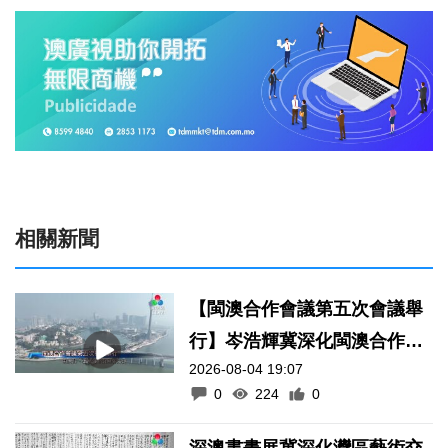
相關新聞
【閩澳合作會議第五次會議舉
行】岑浩輝冀深化閩澳合作推
2026-08-04 19:07
項目落地
0
224
0
深澳書畫展冀深化灣區藝術交