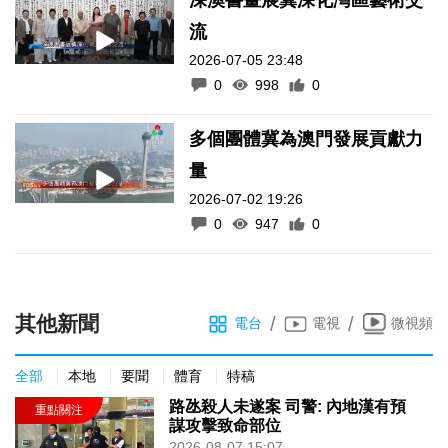
流
2026-07-05 23:48
0
998
0
多個團體冀為澳門發展貢獻力
量
2026-07-02 19:26
0
947
0
其他新聞
/
/
電台
電視
微視頻
全部
本地
要聞
體育
特稿
路氹殺人未遂案 司警: 內地漢有預
謀攻擊致命部位
2026-08-07 15:07