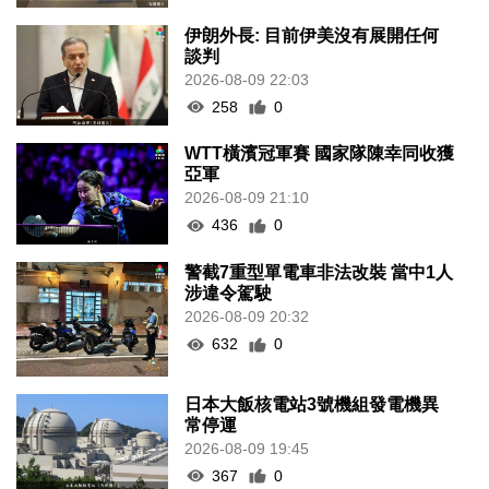
伊朗外長: 目前伊美沒有展開任何
談判
2026-08-09 22:03
258
0
WTT橫濱冠軍賽 國家隊陳幸同收獲
亞軍
2026-08-09 21:10
436
0
警截7重型單電車非法改裝 當中1人
涉違令駕駛
2026-08-09 20:32
632
0
日本大飯核電站3號機組發電機異
常停運
2026-08-09 19:45
367
0