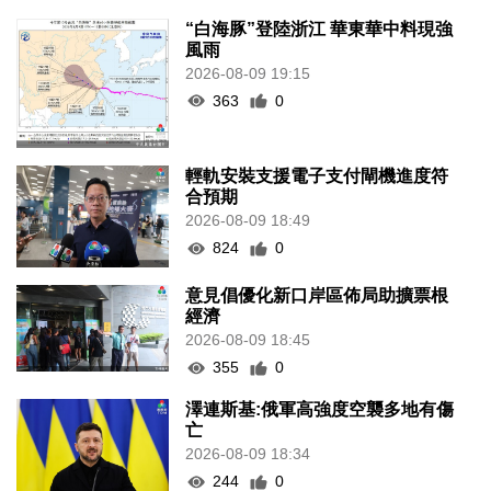
“白海豚”登陸浙江 華東華中料現強
風雨
2026-08-09 19:15
363
0
輕軌安裝支援電子支付閘機進度符
合預期
2026-08-09 18:49
824
0
意見倡優化新口岸區佈局助擴票根
經濟
2026-08-09 18:45
355
0
澤連斯基:俄軍高強度空襲多地有傷
亡
2026-08-09 18:34
244
0