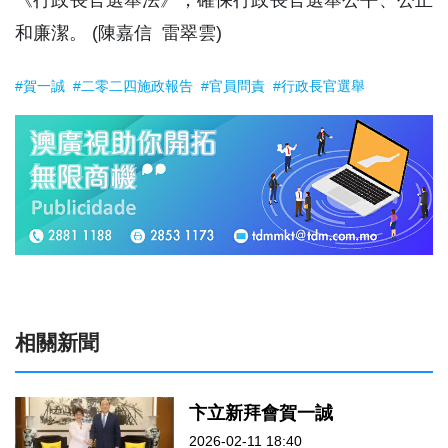
《行政長官選舉法》，確保行政長官選舉公平、公正
和廉潔。 (陳嘉信 雷翠雲)
#賀一誠
#二零二四施政報告
#官員問責
#行政長官選舉
相關新聞
卞立新拜會賀一誠
2026-02-11 18:40