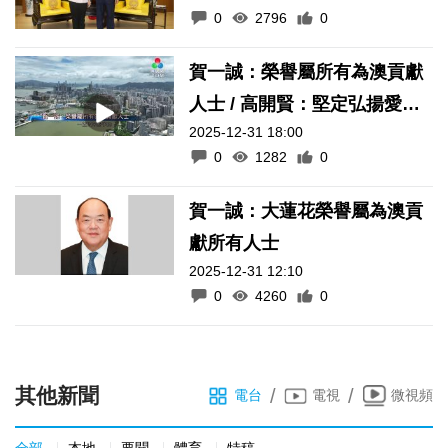
0
2796
0
賀一誠：榮譽屬所有為澳貢獻
人士 / 高開賢：堅定弘揚愛國
2025-12-31 18:00
愛澳核心價值
0
1282
0
賀一誠：大蓮花榮譽屬為澳貢
獻所有人士
2025-12-31 12:10
0
4260
0
其他新聞
/
/
電台
電視
微視頻
全部
本地
要聞
體育
特稿