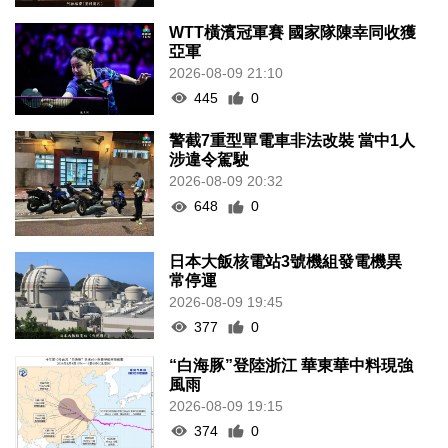
WTT橫濱冠軍賽 國家隊陳幸同收獲
亞軍
2026-08-09 21:10
445
0
警截7重型單電車非法改裝 當中1人
涉違令駕駛
2026-08-09 20:32
648
0
日本大飯核電站3號機組發電機異
常停運
2026-08-09 19:45
377
0
“白海豚”登陸浙江 華東華中料現強
風雨
2026-08-09 19:15
374
0