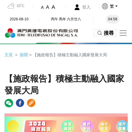
33˚C
繁
A
A
登入
A
2026-08-10
丙午 馬年 六月廿八
04:58
搜尋
主頁
新聞
> 【施政報告】積極主動融入國家發展大局
【施政報告】積極主動融入國家
發展大局
Video
Player