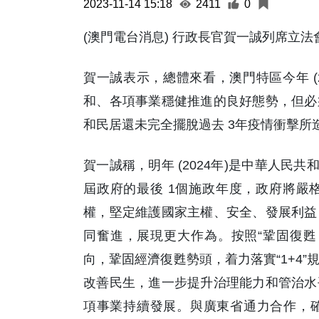
2023-11-14 15:18
2411
0
(澳門電台消息) 行政長官賀一誠列席立法
賀一誠表示，總體來看，澳門特區今年 (
和、各項事業穩健推進的良好態勢，但必
和民居還未完全擺脫過去 3年疫情衝擊所
賀一誠稱，明年 (2024年)是中華人民共
屆政府的最後 1個施政年度，政府將嚴
權，堅定維護國家主權、安全、發展利益
同奮進，展現更大作為。按照“鞏固復甦
向，鞏固經濟復甦勢頭，着力落實“1+4
改善民生，進一步提升治理能力和管治水
項事業持續發展。與廣東省通力合作，