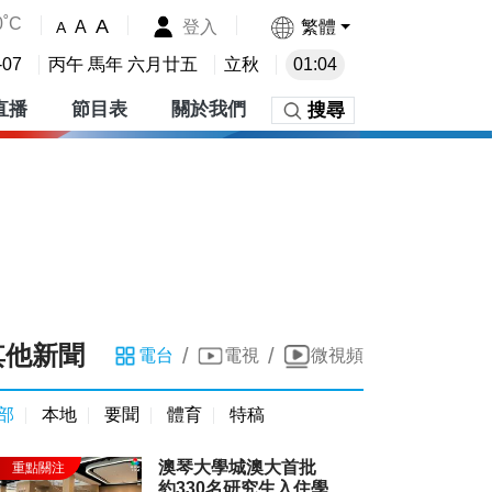
0˚C
A
登入
繁體
A
A
-07
丙午 馬年 六月廿五
立秋
01:04
直播
節目表
關於我們
搜尋
其他新聞
/
/
電台
電視
微視頻
部
本地
要聞
體育
特稿
澳琴大學城澳大首批
約330名研究生入住學