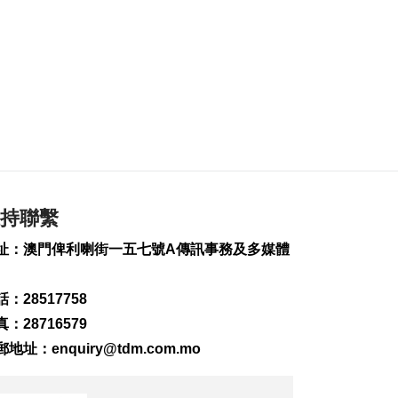
2026-08-06 19:20
276
0
“白海豚”料最快下週
日浙閩沿海登陸
2026-08-06 18:58
433
0
首店經濟推介會舉行
助潛力品牌落戶澳門
2026-08-06 18:47
持聯繫
257
0
址：澳門俾利喇街一五七號A傳訊事務及多媒體
4街市14攤位競投 逾
330人參與解釋會
2026-08-06 18:40
：28517758
287
0
：28716579
內地傳媒公司拜訪澳
郵地址：
enquiry@tdm.com.mo
廣視冀加強交流
2026-08-06 18:22