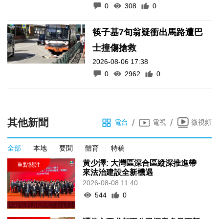
0
308
0
筷子基7旬翁疑衝出馬路遭巴
士撞傷搶救
2026-08-06 17:38
0
2962
0
其他新聞
/
/
電台
電視
微視頻
全部
本地
要聞
體育
特稿
黃少澤: 大灣區深合區縱深推進帶
來法治建設全新機遇
2026-08-08 11:40
544
0