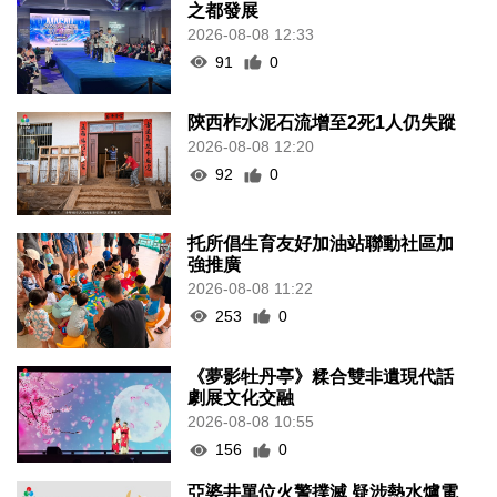
之都發展
2026-08-08 12:33
91
0
陝西柞水泥石流增至2死1人仍失蹤
2026-08-08 12:20
92
0
托所倡生育友好加油站聯動社區加
強推廣
2026-08-08 11:22
253
0
《夢影牡丹亭》糅合雙非遺現代話
劇展文化交融
2026-08-08 10:55
156
0
亞婆井單位火警撲滅 疑涉熱水爐電