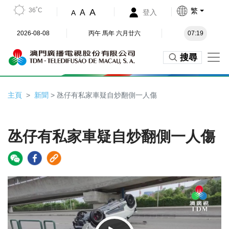
36˚C
繁
A
A
登入
A
2026-08-08
丙午 馬年 六月廿六
07:19
搜尋
主頁
新聞
> 氹仔有私家車疑自炒翻側一人傷
氹仔有私家車疑自炒翻側一人傷
Video
Player