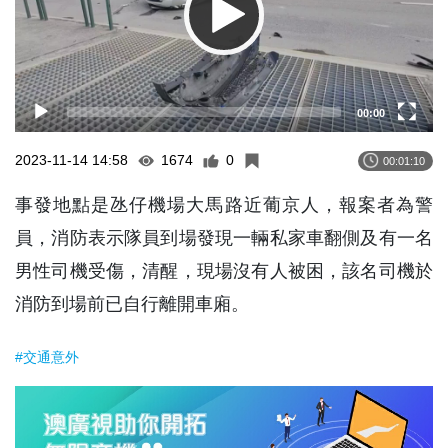
00:00
2023-11-14 14:58
1674
0
00:01:10
事發地點是氹仔機場大馬路近葡京人，報案者為警
員，消防表示隊員到場發現一輛私家車翻側及有一名
男性司機受傷，清醒，現場沒有人被困，該名司機於
消防到場前已自行離開車廂。
#交通意外