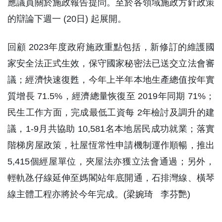
應議員關於施政報告提問。至於各領域施政方針政策
的辯論下週一 (20日) 起展開。
回顧 2023年度政府施政重點包括，新修訂的維護國
家安全法正式生效，保守國家秘密法已送交立法會審
議；經濟快速復甦，今年上半年本地生產總值按年實
質增長 71.5%，經濟總量恢復至 2019年同期 71%；
民生工作方面，完成最低工資每 2年檢討及調升的建
議，1-9月共協助 10,581名本地居民成功就業；落實
階梯房屋政策，社屋恆常性申請機制運作順暢，推出
5,415個經屋單位，夾屋法亦獲立法會通過；另外，
輕軌氹仔線延伸至媽閣站年底開通，石排灣線、橫琴
線主體工程亦將於今年完成。(梁婉琦 李芬艷)