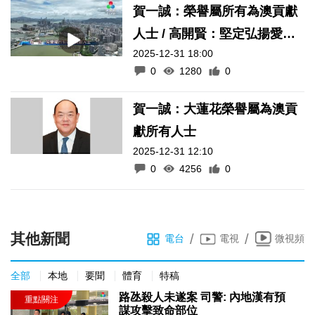
賀一誠：榮譽屬所有為澳貢獻
人士 / 高開賢：堅定弘揚愛國
2025-12-31 18:00
愛澳核心價值
0
1280
0
賀一誠：大蓮花榮譽屬為澳貢
獻所有人士
2025-12-31 12:10
0
4256
0
其他新聞
/
/
電台
電視
微視頻
全部
本地
要聞
體育
特稿
路氹殺人未遂案 司警: 內地漢有預
謀攻擊致命部位