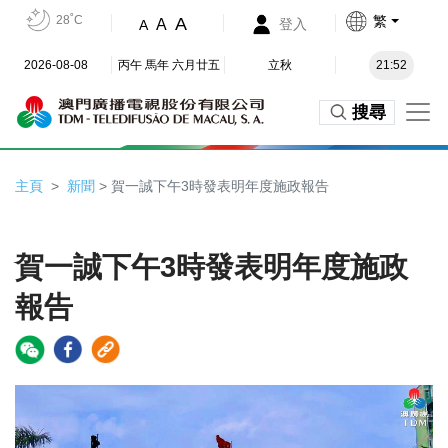
28˚C
繁
A
A
登入
A
2026-08-08
丙午 馬年 六月廿五
立秋
21:52
搜尋
主頁
新聞
> 賀一誠下午3時發表明年度施政報告
賀一誠下午3時發表明年度施政
報告