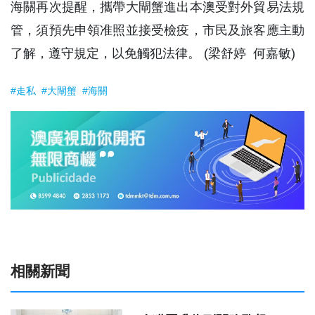
海關再次提醒，攜帶大閘蟹進出本澳受對外貿易法規
管，須預先申領准照並接受檢疫，市民及旅客應主動
了解，遵守規定，以免觸犯法律。 (梁舒婷 何嘉敏)
#走私
#大閘蟹
#海關
相關新聞