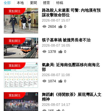
全部
本地
要聞
體育
特稿
路氹殺人未遂案 司警: 內地漢有預
謀攻擊致命部位
2026-08-07 15:07
2604
0
筷子基車禍 被撞男長者不治
2026-08-07 16:05
1378
0
氣象局: 近海南低壓區移向南海北
部
2026-08-07 11:08
1074
0
舞蹈劇《得閒飲茶》展現灣區人文
精神
2026-08-07 14:17
165
0