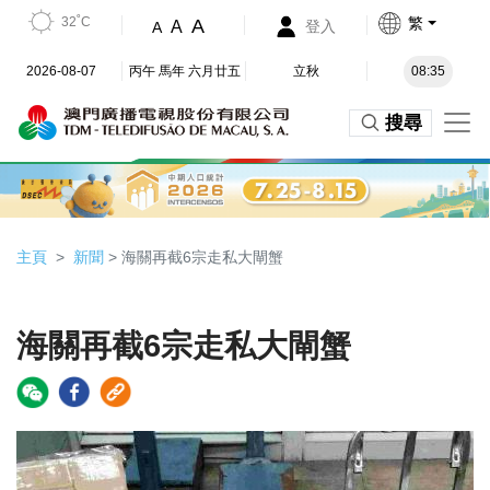
32˚C
繁
A
A
登入
A
2026-08-07
丙午 馬年 六月廿五
立秋
08:35
搜尋
主頁
新聞
> 海關再截6宗走私大閘蟹
海關再截6宗走私大閘蟹