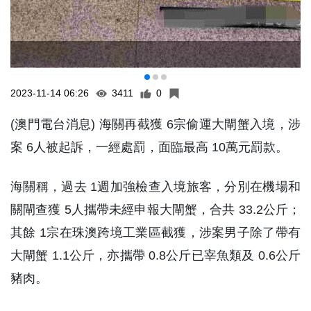
2023-11-14 06:26
3411
0
(澳門電台消息) 海關再截獲 6宗偷運大閘蟹入境，涉
案 6人被起訴，一經處罰，面臨最高 10萬元罰款。
海關稱，過去 1週加強檢查入境旅客，分別在機場和
關閘查獲 5人攜帶未經申報大閘蟹，合共 33.2公斤；
其餘 1宗在珠澳跨境工業區截獲，涉案男子除了帶有
大閘蟹 1.1公斤，亦攜帶 0.8公斤已宰魚類及 0.6公斤
豬肉。