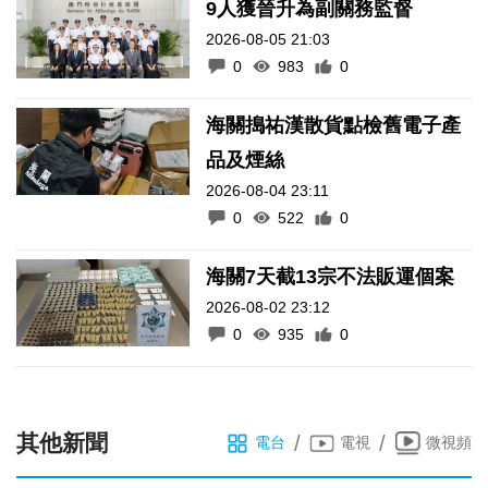
9人獲晉升為副關務監督
2026-08-05 21:03
0
983
0
海關搗祐漢散貨點檢舊電子產
品及煙絲
2026-08-04 23:11
0
522
0
海關7天截13宗不法販運個案
2026-08-02 23:12
0
935
0
其他新聞
/
/
電台
電視
微視頻