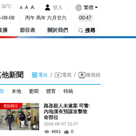
30˚C
A
登入
繁體
A
A
-08-08
丙午 馬年 六月廿六
00:47
直播
節目表
關於我們
搜尋
其他新聞
/
/
電台
電視
微視頻
部
本地
要聞
體育
特稿
路氹殺人未遂案 司警:
內地漢有預謀攻擊致
命部位
2026-08-07 15:07
4661
0