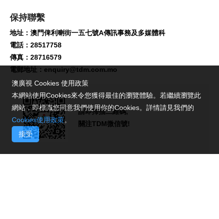
保持聯繫
地址：澳門俾利喇街一五七號A傳訊事務及多媒體科
電話：28517758
傳真：28716579
電郵地址：
enquiry@tdm.com.mo
澳廣視 Cookies 使用政策
本網站使用Cookies來令您獲得最佳的瀏覽體驗。若繼續瀏覽此
網站，即標識您同意我們使用你的Cookies。詳情請見我們的
請即掃描二維碼,
Cookies使用政策
。
關注TDM微信號!
接受