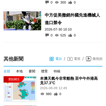
0
300
0
中方促美撤銷外國先進機械人
進口禁令
2026-07-30 10:10
0
525
0
其他新聞
/
/
電台
電視
微視頻
全部
本地
要聞
體育
特稿
本澳天氣今非常酷熱 至中午外港高
見37.3°C
2026-08-09 12:49
980
0