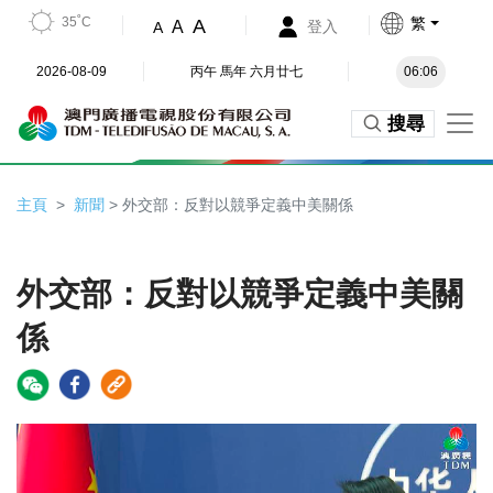
35˚C
繁
A
A
登入
A
2026-08-09
丙午 馬年 六月廿七
06:06
搜尋
主頁
新聞
> 外交部：反對以競爭定義中美關係
外交部：反對以競爭定義中美關
係