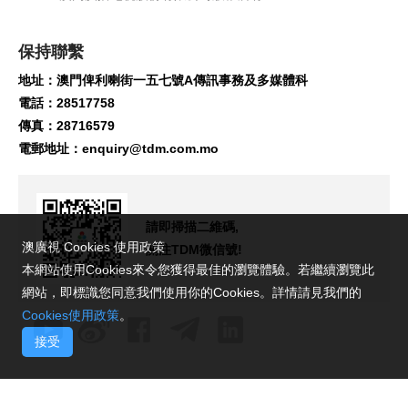
保持聯繫
地址：澳門俾利喇街一五七號A傳訊事務及多媒體科
電話：28517758
傳真：28716579
電郵地址：
enquiry@tdm.com.mo
請即掃描二維碼,
澳廣視 Cookies 使用政策
關注TDM微信號!
本網站使用Cookies來令您獲得最佳的瀏覽體驗。若繼續瀏覽此
網站，即標識您同意我們使用你的Cookies。詳情請見我們的
Cookies使用政策
。
接受