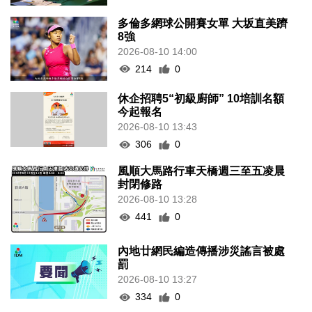
多倫多網球公開賽女單 大坂直美躋
8強
2026-08-10 14:00
214
0
休企招聘5“初級廚師” 10培訓名額
今起報名
2026-08-10 13:43
306
0
風順大馬路行車天橋週三至五凌晨
封閉修路
2026-08-10 13:28
441
0
內地廿網民編造傳播涉災謠言被處
罰
2026-08-10 13:27
334
0