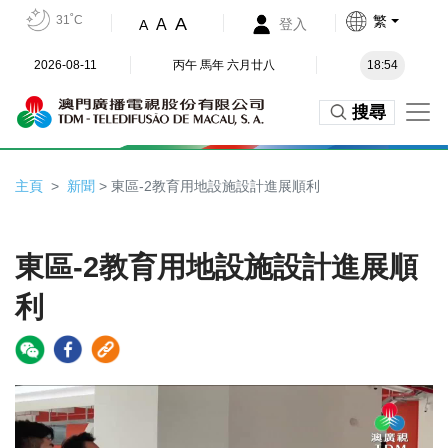
31˚C
繁
A
A
登入
A
2026-08-11
丙午 馬年 六月廿八
18:54
搜尋
主頁
新聞
> 東區-2教育用地設施設計進展順利
東區-2教育用地設施設計進展順
利
Video
Player