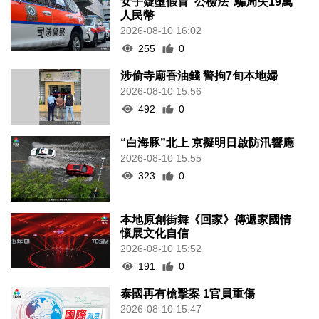
女子疑墮假冒“公檢法”騙局失19萬
人民幣
2026-08-10 16:02
255
0
涉偷寺廟香油錢 警拘7旬本地婦
2026-08-10 15:56
492
0
“白海豚”北上 京擬明日啟防汛響應
2026-08-10 15:55
323
0
本地原創街舞《回家》傳遞家國情
懷展文化自信
2026-08-10 15:52
191
0
泰國再有槍擊案 1官員重傷
2026-08-10 15:47