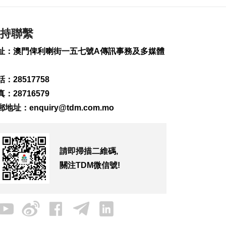
2026-08-07 19:16
202
0
持聯繫
氹仔旅大城大2巴士站
明恢復運作
址：澳門俾利喇街一五七號A傳訊事務及多媒體
2026-08-07 19:07
228
0
：28517758
松山隧道口附近爆水
：28716579
管傍晚基本完成止漏
郵地址：
enquiry@tdm.com.mo
2026-08-07 18:45
283
0
橙色高溫提示生效 避
請即掃描二維碼,
暑中心延長夜間開放
2026-08-07 18:20
關注TDM微信號!
166
0
體育局構建運動員全
週期支援體系
2026-08-07 18:12