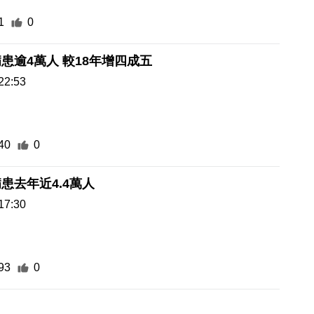
1
0
患逾4萬人 較18年增四成五
22:53
40
0
患去年近4.4萬人
17:30
93
0