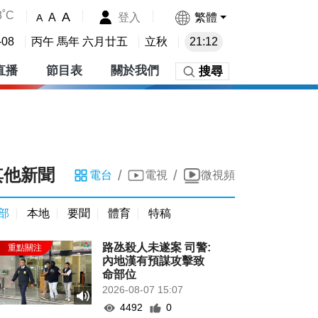
8˚C
A
登入
繁體
A
A
-08
丙午 馬年 六月廿五
立秋
21:12
直播
節目表
關於我們
搜尋
其他新聞
/
/
電台
電視
微視頻
部
本地
要聞
體育
特稿
路氹殺人未遂案 司警:
內地漢有預謀攻擊致
命部位
2026-08-07 15:07
4492
0