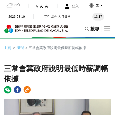
32˚C
繁
A
A
登入
A
2026-08-10
丙午 馬年 六月廿八
13:17
搜尋
主頁
新聞
> 三常會冀政府說明最低時薪調幅依據
三常會冀政府說明最低時薪調幅
依據