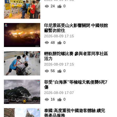
24
0
印尼景區受山火影響關閉 中國領館
籲暫勿前往
2026-08-09 17:15
48
0
輕軌辦陀螺比賽 參與者眾同享社區
活力
2026-08-09 17:15
56
0
菲受“白海豚”等極端天氣侵襲6死7
傷
2026-08-09 17:07
16
0
泰國:高度重視中國遊客體驗 續完
善產品服務