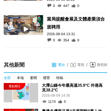
0
447
0
當局提醒會展及文體產業須合
規聘用
2026-08-04 13:31
0
354
0
其他新聞
/
/
電台
電視
微視頻
全部
本地
要聞
體育
特稿
大潭山錄今年最高溫35.9°C 外港高
見38.2°C
2026-08-09 14:35
1174
0