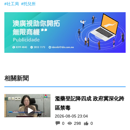
#社工局
#托兒所
相關新聞
濫藥登記降四成 政府冀深化跨
區禁毒
2026-08-05 23:04
0
298
0