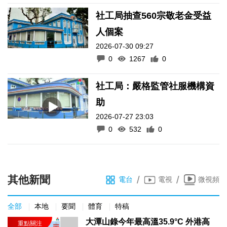
社工局抽查560宗敬老金受益
人個案
2026-07-30 09:27
0
1267
0
社工局：嚴格監管社服機構資
助
2026-07-27 23:03
0
532
0
其他新聞
/
/
電台
電視
微視頻
全部
本地
要聞
體育
特稿
大潭山錄今年最高溫35.9°C 外港高