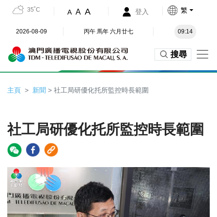
35˚C
繁
A
A
登入
A
2026-08-09
丙午 馬年 六月廿七
09:14
搜尋
主頁
新聞
> 社工局研優化托所監控時長範圍
社工局研優化托所監控時長範圍