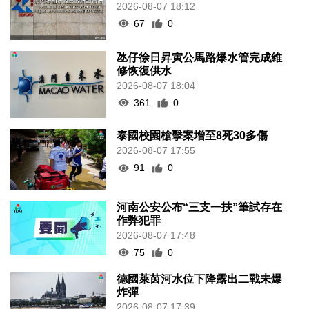
2026-08-07 18:12
67
0
氹仔徐日昇寅公馬路爆水管完成維
修恢復供水
2026-08-07 18:04
361
0
泰國校園槍擊案增至8死30多傷
2026-08-07 17:55
91
0
河南公安公布“三支一扶”筆試存在
作弊犯罪
2026-08-07 17:48
75
0
德國萊茵河水位下降露出二戰未爆
炸彈
2026-08-07 17:39