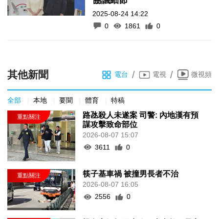
2025-08-24 14:22
0
1861
0
其他新聞
/
/
電台
電視
微視頻
全部
本地
要聞
體育
特稿
路氹殺人未遂案 司警: 內地漢有預
謀攻擊致命部位
2026-08-07 15:07
3611
0
筷子基車禍 被撞男長者不治
2026-08-07 16:05
2556
0