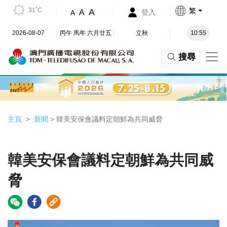
31˚C
繁
A
A
登入
A
2026-08-07
丙午 馬年 六月廿五
立秋
10:55
搜尋
主頁
新聞
> 韓美安保會議料定朝鮮為共同威脅
韓美安保會議料定朝鮮為共同威
脅