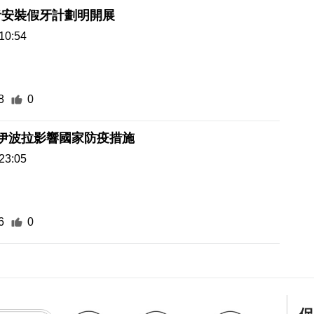
者安裝假牙計劃明開展
10:54
8
0
伊波拉影響國家防疫措施
23:05
6
0