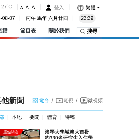
27˚C
A
登入
繁體
A
A
-08-07
丙午 馬年 六月廿四
23:39
直播
節目表
關於我們
搜尋
其他新聞
/
/
電台
電視
微視頻
部
本地
要聞
體育
特稿
澳琴大學城澳大首批
約330名研究生入住學