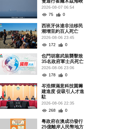
隻通行霍爾木茲海峽
2026-08-07 06:54
75
0
西班牙休達非法移民
潮增至約百人死亡
2026-08-06 23:45
172
0
也門胡塞武裝襲擊致
35名政府軍士兵死亡
2026-08-06 23:06
178
0
岑浩輝滿意科技園籌
建進度 促吸引人才進
駐
2026-08-06 22:35
268
0
粵政府在澳成功發行
25億離岸人民幣地方