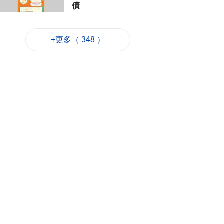
債
2026-08-06 22:22
685
0
+更多（ 348 ）
韓連續5天報告疑似高
溫致死病例
2026-08-06 21:52
210
0
外交部：日方應反思
銘記核爆特定背景
2026-08-06 20:42
202
0
工務局持續優化石排
灣社區未發展土地
2026-08-06 20:11
299
0
深合區升級改造系統
為橫琴單牌車北上作