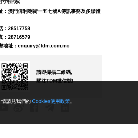
持聯繫
388
0
址：澳門俾利喇街一五七號A傳訊事務及多媒體
首店經濟推介會舉行
助潛力品牌落戶澳門
：28517758
2026-08-06 18:47
：28716579
240
0
郵地址：
enquiry@tdm.com.mo
4街市14攤位競投 逾
330人參與解釋會
2026-08-06 18:40
278
0
請即掃描二維碼,
關注TDM微信號!
內地傳媒公司拜訪澳
廣視冀加強交流
2026-08-06 18:22
。詳情請見我們的
Cookies使用政策
。
250
0
海南島附近低壓區不
排除移向南海北部
2026-08-06 17:58
371
0