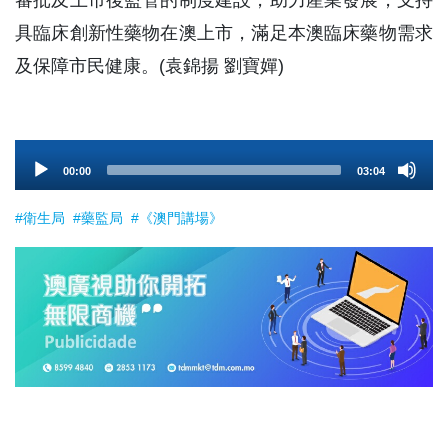
審批及上市後監管的制度建設，助力產業發展，支持
具臨床創新性藥物在澳上市，滿足本澳臨床藥物需求
及保障市民健康。(袁錦揚 劉寶嬋)
Audio
00:00
03:04
Player
#衛生局
#藥監局
#《澳門講場》