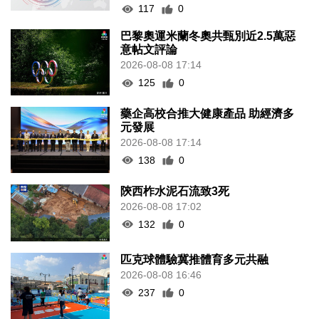
117
0
巴黎奧運米蘭冬奧共甄別近2.5萬惡
意帖文評論
2026-08-08 17:14
125
0
藥企高校合推大健康產品 助經濟多
元發展
2026-08-08 17:14
138
0
陝西柞水泥石流致3死
2026-08-08 17:02
132
0
匹克球體驗冀推體育多元共融
2026-08-08 16:46
237
0