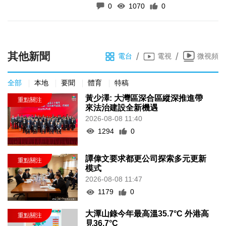
0
1070
0
其他新聞
/
/
電台
電視
微視頻
全部
本地
要聞
體育
特稿
黃少澤: 大灣區深合區縱深推進帶
來法治建設全新機遇
2026-08-08 11:40
1294
0
譚偉文要求都更公司探索多元更新
模式
2026-08-08 11:47
1179
0
大潭山錄今年最高溫35.7°C 外港高
見36.7°C