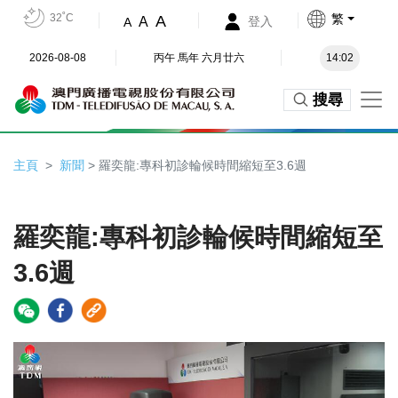
32˚C
繁
A
A
登入
A
2026-08-08
丙午 馬年 六月廿六
14:02
搜尋
主頁
新聞
> 羅奕龍:專科初診輪候時間縮短至3.6週
羅奕龍:專科初診輪候時間縮短至
3.6週