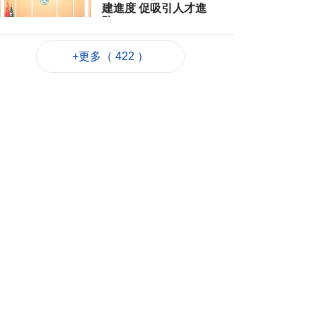
建進度 促吸引人才進
駐
2026-08-06 22:35
89
0
+更多（ 422 ）
粵政府在澳成功發行
25億離岸人民幣地方
債
2026-08-06 22:22
423
0
韓連續5天報告疑似高
溫致死病例
2026-08-06 21:52
102
0
外交部：日方應反思
銘記核爆特定背景
2026-08-06 20:42
117
0