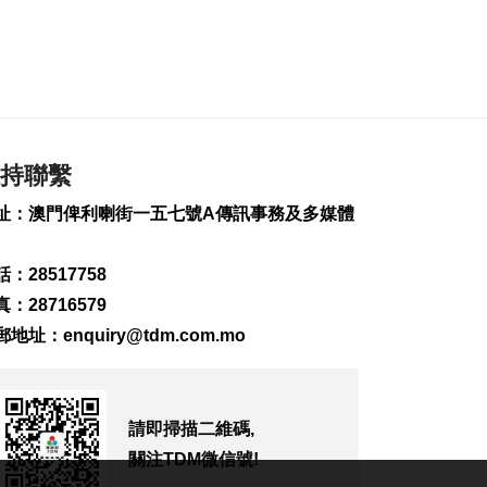
逾期逗留
2026-08-06 19:20
167
0
“白海豚”料最快下週
日浙閩沿海登陸
2026-08-06 18:58
持聯繫
279
0
址：澳門俾利喇街一五七號A傳訊事務及多媒體
首店經濟推介會舉行
助潛力品牌落戶澳門
2026-08-06 18:47
：28517758
174
0
：28716579
4街市14攤位競投 逾
郵地址：
enquiry@tdm.com.mo
330人參與解釋會
2026-08-06 18:40
209
0
請即掃描二維碼,
內地傳媒公司拜訪澳
關注TDM微信號!
廣視冀加強交流