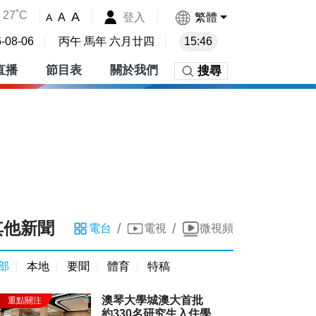
27˚C
A
登入
繁體
A
A
-08-06
丙午 馬年 六月廿四
15:46
直播
節目表
關於我們
搜尋
其他新聞
/
/
電台
電視
微視頻
部
本地
要聞
體育
特稿
澳琴大學城澳大首批
約330名研究生入住學