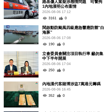
路氹傷人案疑涉感情問題 司警拘
1內地漢明公布案情
2026-08-06 17:12
3161
0
閩啟動防颱風四級應急響應防禦“白
海豚”
2026-08-06 17:08
190
0
立會委員會關注項目執行率 籲勿集
中下半年開展
2026-08-06 17:04
250
0
內地漢代客賭博涉盜7萬港元籌碼
2026-08-06 16:45
352
0