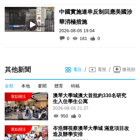
中國實施連串反制回應美國涉
華消極措施
2026-08-05 19:04
0
181
0
其他新聞
/
/
電台
電視
微視頻
全部
本地
要聞
體育
特稿
澳琴大學城澳大首批約330名研究
生入住學生公寓
2026-08-06 21:37
950
0
岑浩輝視察澳琴大學城 滿意項目改
造及辦學安排