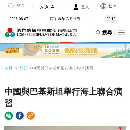
26˚C
繁
A
A
登入
A
2026-08-07
丙午 馬年 六月廿四
22:12
搜尋
主頁
新聞
> 中國與巴基斯坦舉行海上聯合演習
中國與巴基斯坦舉行海上聯合演
習