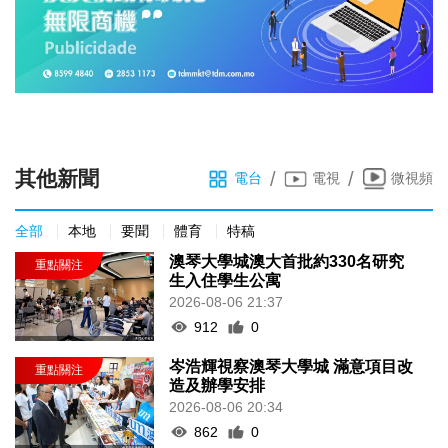
其他新聞
/
/
電台
電視
微視頻
全部
本地
要聞
體育
特稿
澳琴大學城澳大首批約330名研究
生入住學生公寓
2026-08-06 21:37
912
0
岑浩輝視察澳琴大學城 滿意項目改
造及辦學安排
2026-08-06 20:34
862
0