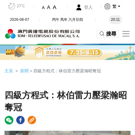
27˚C
繁
A
A
登入
A
2026-08-07
丙午 馬年 六月廿四
20:11
搜尋
主頁
新聞
> 四級方程式：林伯雷力壓梁瀚昭奪冠
四級方程式：林伯雷力壓梁瀚昭
奪冠
Video