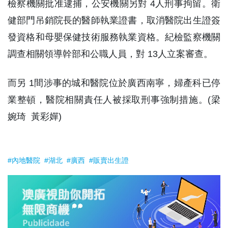
檢察機關批准逮捕，公安機關另對 4人刑事拘留。衛
健部門吊銷院長的醫師執業證書，取消醫院出生證簽
發資格和母嬰保健技術服務執業資格。紀檢監察機關
調查相關領導幹部和公職人員，對 13人立案審查。
而另 1間涉事的城和醫院位於廣西南寧，婦產科已停
業整頓，醫院相關責任人被採取刑事強制措施。(梁
婉琦 黃彩嬋)
#內地醫院
#湖北
#廣西
#販賣出生證