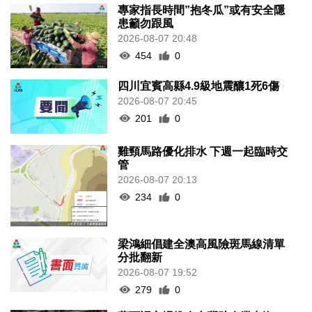
專家指長時間”抱冬瓜”或有安全隱
患籲勿跟風
2026-08-07 20:48
454
0
四川宜賓高縣4.9級地震釀1死6傷
2026-08-07 20:45
201
0
雞頸馬路優化排水 下週一起臨時交
管
2026-08-07 20:13
234
0
梁鴻細倡建全澳高風險斑馬線清單
分批翻新
2026-08-07 19:52
279
0