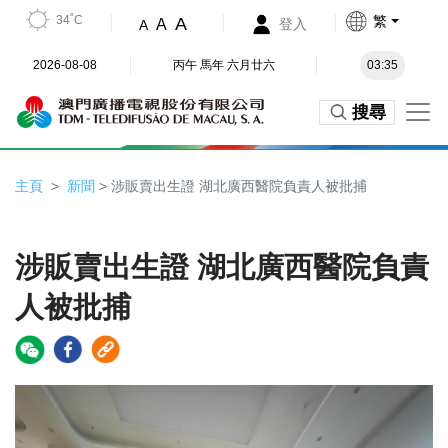
34˚C
繁
A
A
登入
A
2026-08-08
丙午 馬年 六月廿六
03:35
搜尋
主頁
新聞
> 涉販賣出生證 湖北廣西醫院負責人被批捕
涉販賣出生證 湖北廣西醫院負責
人被批捕