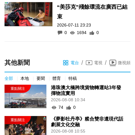
“美莎克”殘餘環流在廣西已結
束
2026-07-11 23:23
0
1694
0
其他新聞
/
/
電台
電視
微視頻
全部
本地
要聞
體育
特稿
港珠澳大橋跨境貨物轉運站3年發
揮物流實用
2026-08-08 10:34
74
0
《夢影牡丹亭》糅合雙非遺現代話
劇展文化交融
2026-08-08 10:55