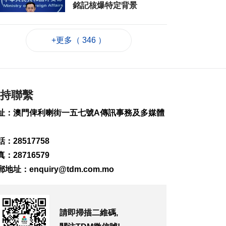
銘記核爆特定背景
2026-08-06 20:42
131
0
+更多（ 346 ）
工務局持續優化石排
灣社區未發展土地
2026-08-06 20:11
214
0
持聯繫
深合區升級改造系統
為橫琴單牌車北上作
址：澳門俾利喇街一五七號A傳訊事務及多媒體
準備
2026-08-06 19:46
：28517758
276
0
：28716579
朝鮮向東部海域發射
郵地址：
enquiry@tdm.com.mo
短程彈道導彈
2026-08-06 19:41
92
0
請即掃描二維碼,
陳禮祺促規範停車場
車輛升降機使用保養