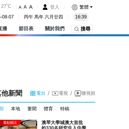
27˚C
A
登入
繁體
A
A
-08-07
丙午 馬年 六月廿四
16:39
直播
節目表
關於我們
搜尋
其他新聞
/
/
電台
電視
微視頻
部
本地
要聞
體育
特稿
澳琴大學城澳大首批
約330名研究生入住學