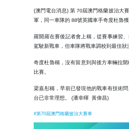
(澳門電台消息) 第 70屆澳門格蘭披治大
軍，同一車隊的 88號英國車手奇度杜魯
羅開羅在賽後記者會上稱，從賽事練習、
駕駛新戰車，但車隊將戰車調校到最佳狀
奇度杜魯稱，沒有留意到與後方車輛拉開極
比賽。
梁嘉彤稱，早前已發現他的戰車有技術問
台已非常理想。 (潘幸暉 黃偉昌)
#第70屆澳門格蘭披治大賽車