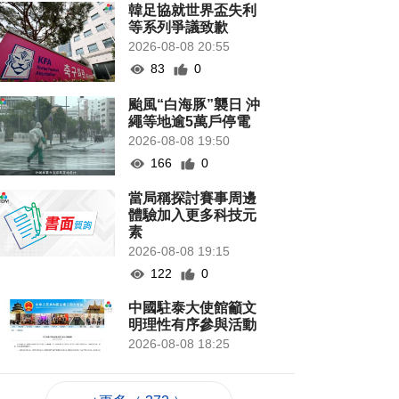
韓足協就世界盃失利
等系列爭議致歉
2026-08-08 20:55
83
0
颱風“白海豚”襲日 沖
繩等地逾5萬戶停電
2026-08-08 19:50
166
0
當局稱探討賽事周邊
體驗加入更多科技元
素
2026-08-08 19:15
122
0
中國駐泰大使館籲文
明理性有序參與活動
2026-08-08 18:25
116
0