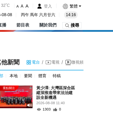
32˚C
A
登入
繁體
A
A
-08-08
丙午 馬年 六月廿六
14:16
直播
節目表
關於我們
搜尋
其他新聞
/
/
電台
電視
微視頻
部
本地
要聞
體育
特稿
黃少澤: 大灣區深合區
縱深推進帶來法治建
設全新機遇
2026-08-08 11:40
1303
0