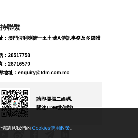
富文旅體驗
2026-08-08 16:10
718
0
持聯繫
治安警雷霆行動截6車
違例
址：澳門俾利喇街一五七號A傳訊事務及多媒體
2026-08-08 15:56
275
0
：28517758
特朗普重啟罷免聯儲
：28716579
局理事庫克程序
郵地址：
enquiry@tdm.com.mo
2026-08-08 15:39
185
0
團體辦論壇提升健康
請即掃描二維碼,
素質 倡增中西醫協同
2026-08-08 15:32
關注TDM微信號!
142
0
法聯會續普法對接國
。詳情請見我們的
Cookies使用政策
。
家“十五五”助澳法治