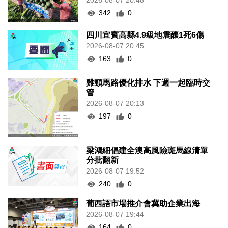
2026-08-07 20:48
342
0
四川宜賓高縣4.9級地震釀1死6傷
2026-08-07 20:45
163
0
雞頸馬路優化排水 下週一起臨時交
管
2026-08-07 20:13
197
0
梁鴻細倡建全澳高風險斑馬線清單
分批翻新
2026-08-07 19:52
240
0
葡西語市場推介會冀助企業出海
2026-08-07 19:44
164
0