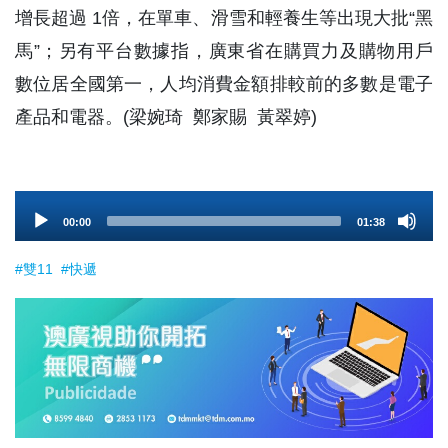
增長超過 1倍，在單車、滑雪和輕養生等出現大批“黑
馬”；另有平台數據指，廣東省在購買力及購物用戶
數位居全國第一，人均消費金額排較前的多數是電子
產品和電器。(梁婉琦 鄭家賜 黃翠婷)
Audio
00:00
01:38
Player
#雙11
#快遞