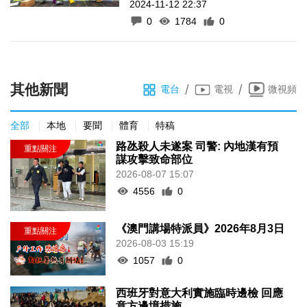
2024-11-12 22:37
0
1784
0
其他新聞
/
/
電台
電視
微視頻
全部
本地
要聞
體育
特稿
路氹殺人未遂案 司警: 內地漢有預
謀攻擊致命部位
2026-08-07 15:07
4556
0
《澳門講場特派員》2026年8月3日
2026-08-03 15:19
1057
0
西班牙對意大利實施臨時邊檢 回應
意方邊境措施