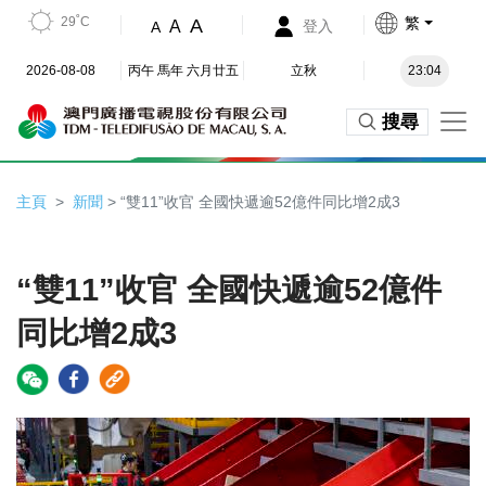
29˚C
繁
A
A
登入
A
2026-08-08
丙午 馬年 六月廿五
立秋
23:04
搜尋
主頁
新聞
> “雙11”收官 全國快遞逾52億件同比增2成3
“雙11”收官 全國快遞逾52億件
同比增2成3