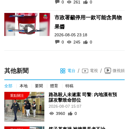
0
261
0
市政署籲停用一款可能含異物
果醬
2026-08-05 23:18
0
245
0
其他新聞
/
/
電台
電視
微視頻
全部
本地
要聞
體育
特稿
路氹殺人未遂案 司警: 內地漢有預
謀攻擊致命部位
2026-08-07 15:07
3960
0