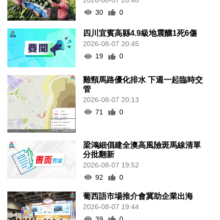
30
0
四川宜賓高縣4.9級地震釀1死6傷
2026-08-07 20:45
19
0
雞頸馬路優化排水 下週一起臨時交
管
2026-08-07 20:13
71
0
梁鴻細倡建全澳高風險斑馬線清單
分批翻新
2026-08-07 19:52
92
0
葡西語市場推介會冀助企業出海
2026-08-07 19:44
39
0