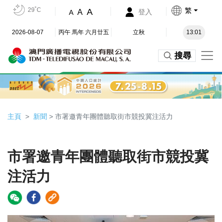
29˚C
繁
A
A
登入
A
2026-08-07
丙午 馬年 六月廿五
立秋
13:01
搜尋
主頁
新聞
> 市署邀青年團體聽取街市競投冀注活力
市署邀青年團體聽取街市競投冀
注活力