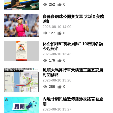
252
0
多倫多網球公開賽女單 大坂直美躋
8強
2026-08-10 14:00
127
0
休企招聘5“初級廚師” 10培訓名額
今起報名
2026-08-10 13:43
176
0
風順大馬路行車天橋週三至五凌晨
封閉修路
2026-08-10 13:28
286
0
內地廿網民編造傳播涉災謠言被處
罰
2026-08-10 13:27