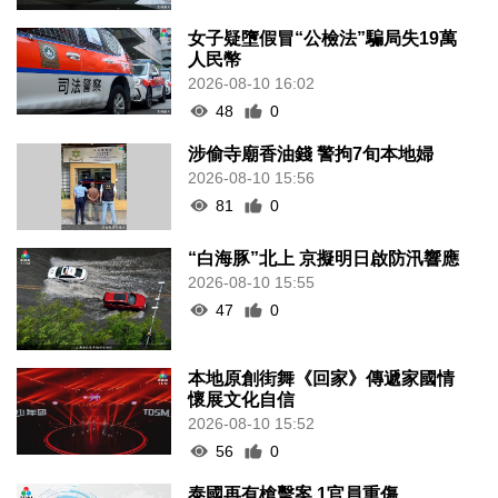
女子疑墮假冒“公檢法”騙局失19萬
人民幣
2026-08-10 16:02
48
0
涉偷寺廟香油錢 警拘7旬本地婦
2026-08-10 15:56
81
0
“白海豚”北上 京擬明日啟防汛響應
2026-08-10 15:55
47
0
本地原創街舞《回家》傳遞家國情
懷展文化自信
2026-08-10 15:52
56
0
泰國再有槍擊案 1官員重傷