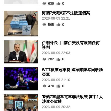
639
0
海關7天截8宗不法販運個案
2026-08-09 22:21
565
0
伊朗外長: 目前伊美沒有展開任何
談判
2026-08-09 22:03
282
0
WTT橫濱冠軍賽 國家隊陳幸同收獲
亞軍
2026-08-09 21:10
470
0
警截7重型單電車非法改裝 當中1人
涉違令駕駛
2026-08-09 20:32