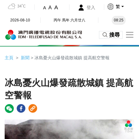
34˚C
繁
A
A
登入
A
2026-08-10
丙午 馬年 六月廿八
08:25
搜尋
主頁
新聞
> 冰島憂火山爆發疏散城鎮 提高航空警報
冰島憂火山爆發疏散城鎮 提高航
空警報