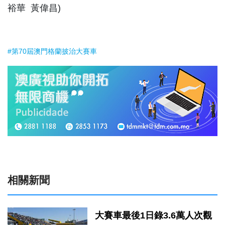
裕華 黃偉昌)
#第70屆澳門格蘭披治大賽車
相關新聞
大賽車最後1日錄3.6萬人次觀