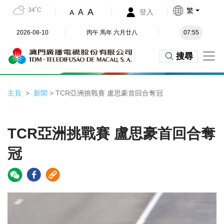
34˚C
繁
A
A
登入
A
2026-08-10
丙午 馬年 六月廿八
07:55
搜尋
主頁
新聞
> TCR亞洲挑戰賽 盧思豪首回合奪冠
TCR亞洲挑戰賽 盧思豪首回合奪
冠