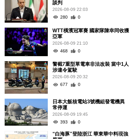
談判
2026-08-09 22:03
280
0
WTT橫濱冠軍賽 國家隊陳幸同收獲
亞軍
2026-08-09 21:10
468
0
警截7重型單電車非法改裝 當中1人
涉違令駕駛
2026-08-09 20:32
677
0
日本大飯核電站3號機組發電機異
常停運
2026-08-09 19:45
393
0
“白海豚”登陸浙江 華東華中料現強