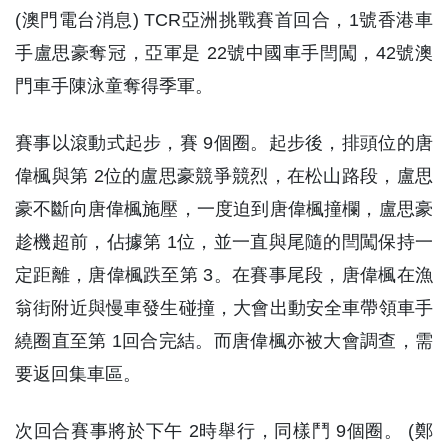
(澳門電台消息) TCR亞洲挑戰賽首回合，1號香港車
手盧思豪奪冠，亞軍是 22號中國車手閆闖，42號澳
門車手陳泳童奪得季軍。
賽事以滾動式起步，賽 9個圈。起步後，排頭位的唐
偉楓與第 2位的盧思豪競爭競烈，在松山路段，盧思
豪不斷向唐偉楓施壓，一度迫到唐偉楓撞欄，盧思豪
趁機超前，佔據第 1位，並一直與尾隨的閆闖保持一
定距離，唐偉楓跌至第 3。在賽事尾段，唐偉楓在漁
翁街附近與慢車發生碰撞，大會出動安全車帶領車手
繞圈直至第 1回合完結。而唐偉楓亦被大會調查，需
要返回集車區。
次回合賽事將於下午 2時舉行，同樣鬥 9個圈。 (鄭