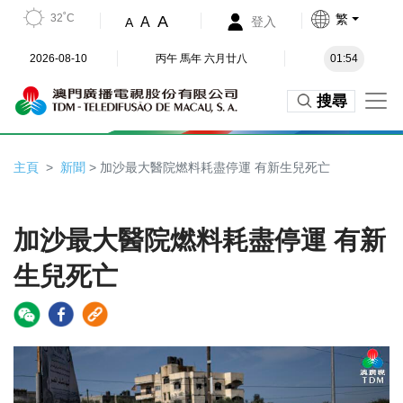
32˚C
繁
A
A
登入
A
2026-08-10
丙午 馬年 六月廿八
01:54
搜尋
主頁
新聞
> 加沙最大醫院燃料耗盡停運 有新生兒死亡
加沙最大醫院燃料耗盡停運 有新
生兒死亡