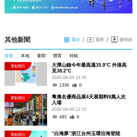
其他新聞
/
/
電台
電視
微視頻
全部
本地
要聞
體育
特稿
大潭山錄今年最高溫35.9°C 外港高
見38.2°C
2026-08-09 14:35
1336
0
粵澳名優商品展4天展期料9萬人次
入場
2026-08-09 12:10
493
0
“白海豚”浙江台州玉環沿海登陸