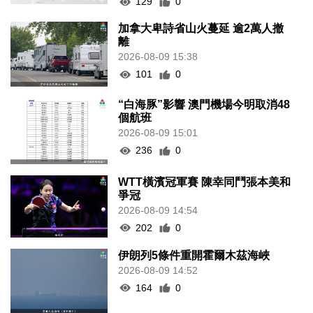
129
0
加拿大卑詩省山火蔓延 逾2萬人撤
離
2026-08-09 15:38
101
0
“白海豚”影響 澳門機場今明取消48
個航班
2026-08-09 15:01
236
0
WTT橫濱冠軍賽 陳幸同鬥張本美和
爭冠
2026-08-09 14:54
202
0
伊朗列5條件重開霍爾木茲海峽
2026-08-09 14:52
164
0