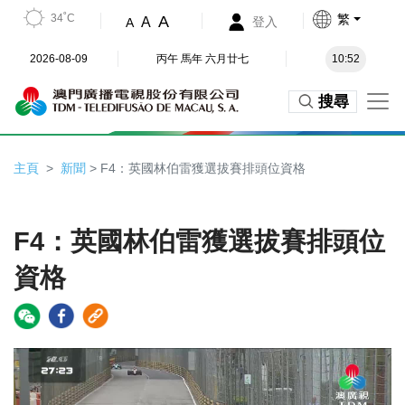
34˚C
繁
A
A
登入
A
2026-08-09
丙午 馬年 六月廿七
10:52
搜尋
主頁
新聞
> F4：英國林伯雷獲選拔賽排頭位資格
F4：英國林伯雷獲選拔賽排頭位
資格
Video
Player