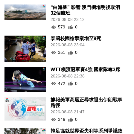
“白海豚” 影響 澳門機場明後取消
32個航班
2026-08-08 23:12
579
0
泰國校園槍擊案增至9死
2026-08-08 23:04
351
0
WTT橫濱冠軍賽4強 國家隊奪3席
2026-08-08 22:38
472
0
據報美軍高層正尋求退出伊朗戰事
路徑
2026-08-08 21:47
346
0
韓足協就世界盃失利等系列爭議致