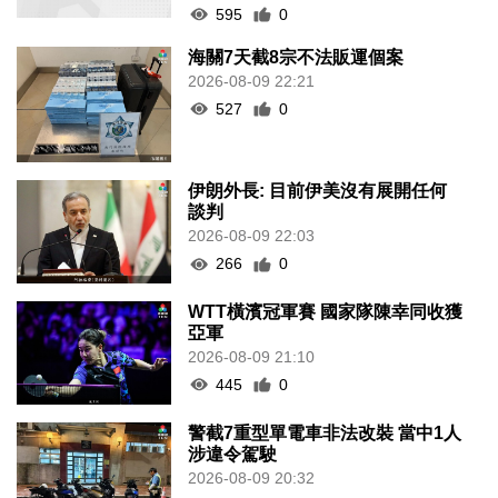
595
0
海關7天截8宗不法販運個案
2026-08-09 22:21
527
0
伊朗外長: 目前伊美沒有展開任何
談判
2026-08-09 22:03
266
0
WTT橫濱冠軍賽 國家隊陳幸同收獲
亞軍
2026-08-09 21:10
445
0
警截7重型單電車非法改裝 當中1人
涉違令駕駛
2026-08-09 20:32