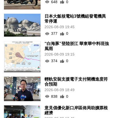
648
0
日本大飯核電站3號機組發電機異
常停運
2026-08-09 19:45
377
0
“白海豚”登陸浙江 華東華中料現強
風雨
2026-08-09 19:15
374
0
輕軌安裝支援電子支付閘機進度符
合預期
2026-08-09 18:49
838
0
意見倡優化新口岸區佈局助擴票根
經濟