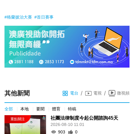
#格蘭披治大賽
#首日賽事
其他新聞
/
/
電台
電視
微視頻
全部
本地
要聞
體育
特稿
社團法律制度今起公開諮詢45天
2026-08-10 11:01
903
0