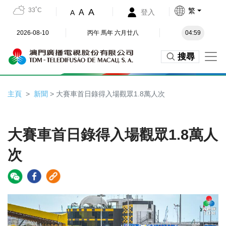
33˚C
繁
A
A
登入
A
2026-08-10
丙午 馬年 六月廿八
04:59
搜尋
主頁
新聞
> 大賽車首日錄得入場觀眾1.8萬人次
大賽車首日錄得入場觀眾1.8萬人
次