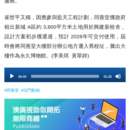
服務。
崔世平又稱，因應參與藍天工程計劃，同善堂獲政府
租出新城 A區約 3,800平方米土地用於興建新校舍，
設計方案初步獲通過，預計 2028年可交付使用，屆
時會將同善堂大樓部分辦公地方遷入舊校址，騰出大
樓作為永久博物館。(李美琪 黃翠婷)
Audio
00:00
01:35
Player
#同善堂
#沿門勸捐