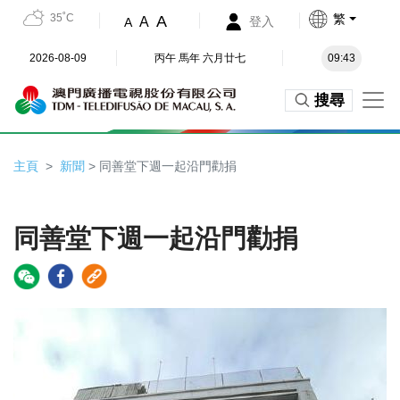
35˚C
繁
A
A
登入
A
2026-08-09
丙午 馬年 六月廿七
09:43
搜尋
主頁
新聞
> 同善堂下週一起沿門勸捐
同善堂下週一起沿門勸捐