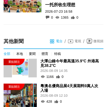
一托所收生理想
2026-07-23 16:58
0
1365
0
其他新聞
/
/
電台
電視
微視頻
全部
本地
要聞
體育
特稿
大潭山錄今年最高溫35.9°C 外港高
見38.2°C
2026-08-09 14:35
1166
0
粵澳名優商品展4天展期料9萬人次
入場
2026-08-09 12:10
428
0