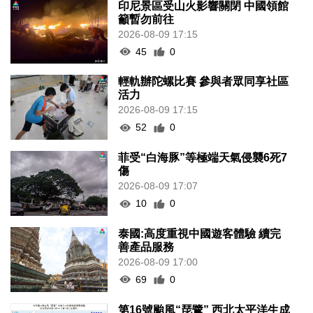
印尼景區受山火影響關閉 中國領館
籲暫勿前往
2026-08-09 17:15
45
0
輕軌辦陀螺比賽 參與者眾同享社區
活力
2026-08-09 17:15
52
0
菲受“白海豚”等極端天氣侵襲6死7
傷
2026-08-09 17:07
10
0
泰國:高度重視中國遊客體驗 續完
善產品服務
2026-08-09 17:00
69
0
第16號颱風“琵鷺” 西北太平洋生成