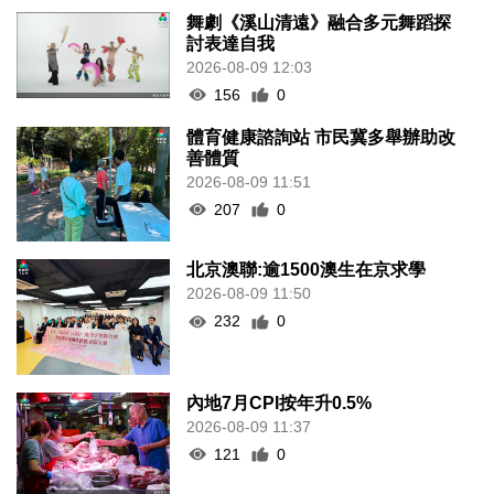
舞劇《溪山清遠》融合多元舞蹈探
討表達自我
2026-08-09 12:03
156
0
體育健康諮詢站 市民冀多舉辦助改
善體質
2026-08-09 11:51
207
0
北京澳聯:逾1500澳生在京求學
2026-08-09 11:50
232
0
內地7月CPI按年升0.5%
2026-08-09 11:37
121
0