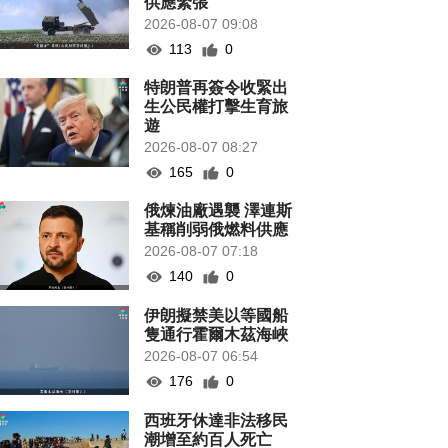
供應緊張
2026-08-07 09:08
113
0
特朗普再簽令收緊出
生公民權打擊生育旅
遊
2026-08-07 08:27
165
0
俄煉油廠遇襲 澤連斯
基稱削弱俄燃料供應
2026-08-07 07:18
140
0
伊朗擬禁美以等國船
隻通行霍爾木茲海峽
2026-08-07 06:54
176
0
西班牙休達非法移民
潮增至約百人死亡