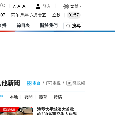
0˚C
A
登入
繁體
A
A
-07
丙午 馬年 六月廿五
立秋
01:57
直播
節目表
關於我們
搜尋
其他新聞
/
/
電台
電視
微視頻
部
本地
要聞
體育
特稿
澳琴大學城澳大首批
約330名研究生入住學