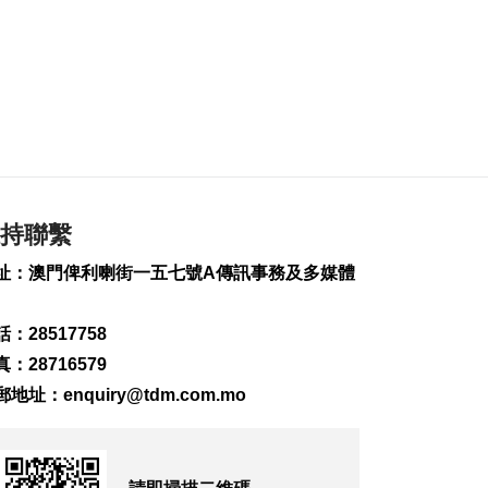
2026-08-06 21:52
273
0
外交部：日方應反思
銘記核爆特定背景
2026-08-06 20:42
241
0
工務局持續優化石排
灣社區未發展土地
持聯繫
2026-08-06 20:11
址：澳門俾利喇街一五七號A傳訊事務及多媒體
383
0
深合區升級改造系統
：28517758
為橫琴單牌車北上作
準備
：28716579
2026-08-06 19:46
郵地址：
enquiry@tdm.com.mo
467
0
朝鮮向東部海域發射
短程彈道導彈