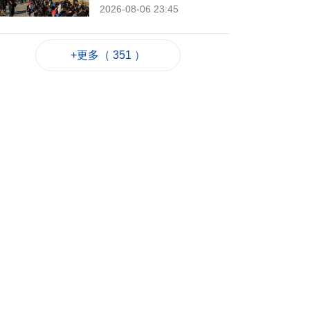
2026-08-06 23:45
240
0
也門胡塞武裝襲擊致
+更多（ 351 ）
35名政府軍士兵死亡
2026-08-06 23:06
217
0
岑浩輝滿意科技園籌
建進度 促吸引人才進
駐
2026-08-06 22:35
447
0
粵政府在澳成功發行
25億離岸人民幣地方
債
2026-08-06 22:22
797
0
韓連續5天報告疑似高
溫致死病例