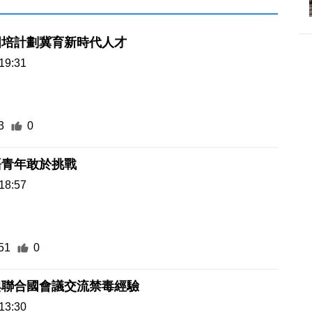
國培計劃冀育新時代人才
19:31
3
0
語青年敢於挑戰
18:57
51
0
與聯合國會議交流禁毒經驗
13:30