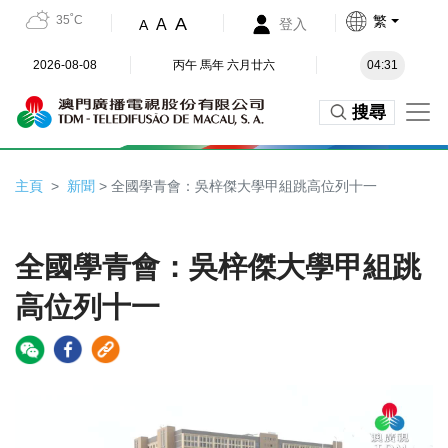
35˚C
繁
A
A
登入
A
2026-08-08
丙午 馬年 六月廿六
04:31
搜尋
主頁
新聞
> 全國學青會：吳梓傑大學甲組跳高位列十一
全國學青會：吳梓傑大學甲組跳
高位列十一
Video
Player