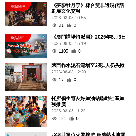
《夢影牡丹亭》糅合雙非遺現代話
劇展文化交融
2026-08-08 10:55
91
0
《澳門講場特派員》2026年8月3日
2026-08-03 15:19
1105
0
陝西柞水泥石流增至2死1人仍失蹤
2026-08-08 12:20
17
0
托所倡生育友好加油站聯動社區加
強推廣
2026-08-08 11:22
121
0
亞婆井單位火警撲滅 疑涉熱水爐電