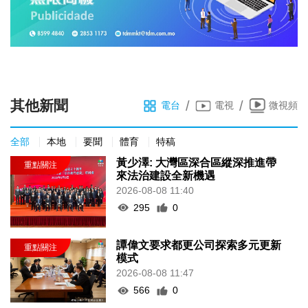
其他新聞
/
/
電台
電視
微視頻
全部
本地
要聞
體育
特稿
黃少澤: 大灣區深合區縱深推進帶
來法治建設全新機遇
2026-08-08 11:40
295
0
譚偉文要求都更公司探索多元更新
模式
2026-08-08 11:47
566
0