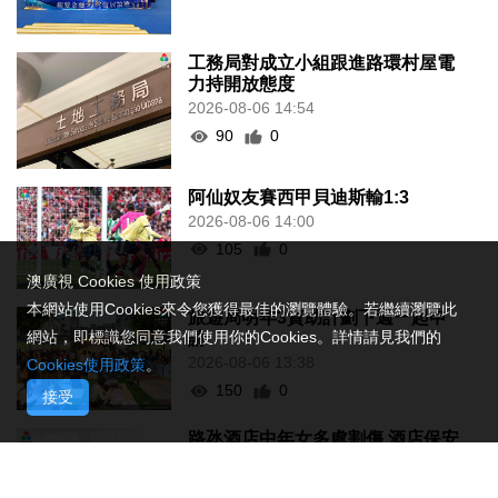
工務局對成立小組跟進路環村屋電
力持開放態度
2026-08-06 14:54
90
0
阿仙奴友賽西甲貝迪斯輸1:3
2026-08-06 14:00
105
0
澳廣視 Cookies 使用政策
本網站使用Cookies來令您獲得最佳的瀏覽體驗。若繼續瀏覽此
旅遊局明年3資助計劃下週一起申
網站，即標識您同意我們使用你的Cookies。詳情請見我們的
請
2026-08-06 13:38
Cookies使用政策
。
150
0
接受
路氹酒店中年女多處割傷 酒店保安
同受傷送院
2026-08-06 13:22