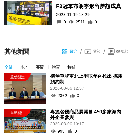
F3冠軍布朗寧形容夢想成真
2023-11-19 18:29
0
2511
0
其他新聞
/
/
電台
電視
微視頻
全部
本地
要聞
體育
特稿
橫琴單牌車北上爭取年內推出 採用
預約制
2026-08-06 12:37
2362
0
粵澳名優商品展開幕 450多家海內
外企業參與
2026-08-06 10:17
998
0