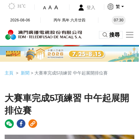
31˚C
繁
A
A
登入
A
2026-08-06
丙午 馬年 六月廿四
07:30
搜尋
主頁
新聞
> 大賽車完成5項練習 中午起展開排位賽
大賽車完成5項練習 中午起展開
排位賽