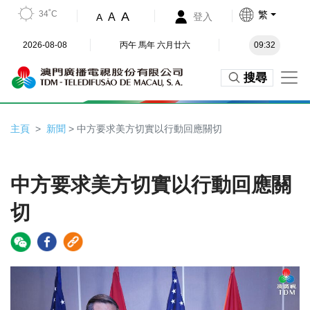
34˚C
繁
A
A
登入
A
2026-08-08
丙午 馬年 六月廿六
09:32
搜尋
主頁
新聞
> 中方要求美方切實以行動回應關切
中方要求美方切實以行動回應關
切