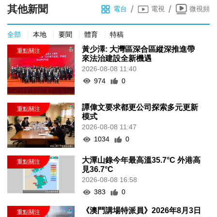
其他新聞
/
/
電台
電視
微視頻
全部
本地
要聞
體育
特稿
黃少澤: 大灣區深合區縱深推進帶
來法治建設全新機遇
2026-08-08 11:40
974
0
譚偉文要求都更公司探索多元更新
模式
2026-08-08 11:47
1034
0
大潭山錄今年最高溫35.7°C 外港高
見36.7°C
2026-08-08 16:58
383
0
《澳門講場特派員》2026年8月3日