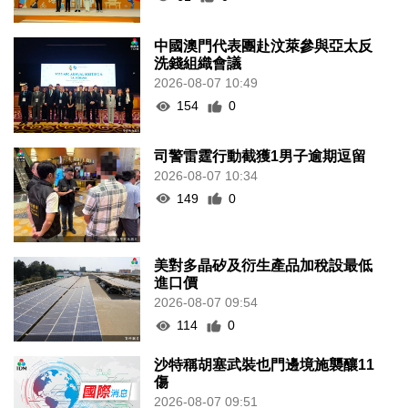
中國澳門代表團赴汶萊參與亞太反
洗錢組織會議
2026-08-07 10:49
154
0
司警雷霆行動截獲1男子逾期逗留
2026-08-07 10:34
149
0
美對多晶矽及衍生產品加稅設最低
進口價
2026-08-07 09:54
114
0
沙特稱胡塞武裝也門邊境施襲釀11
傷
2026-08-07 09:51