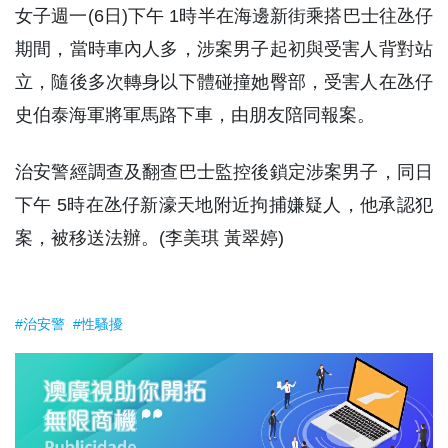
女子週一(6日)下午 1時半在海邊新街乘搭巴士往氹仔
期間，當時車內人多，涉案男子起初與受害人背對站
立，隨後多次轉身以下體碰撞她臀部，受害人在氹仔
史伯泰海軍將軍馬路下車，由朋友陪同報案。
治安警經調查及翻查巴士監控後鎖定涉案男子，同日
下午 5時在氹仔新濠天地附近拘捕嫌疑人，他承認犯
案，被移送法辦。(李美琪 黃翠婷)
#治安警
#性騷擾