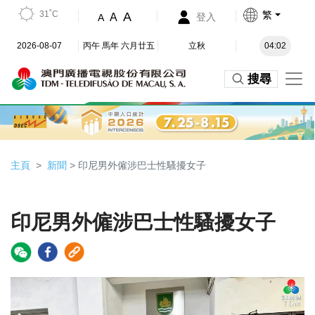
31˚C
繁
A
A
登入
A
2026-08-07
丙午 馬年 六月廿五
立秋
04:02
搜尋
主頁
新聞
> 印尼男外僱涉巴士性騷擾女子
印尼男外僱涉巴士性騷擾女子