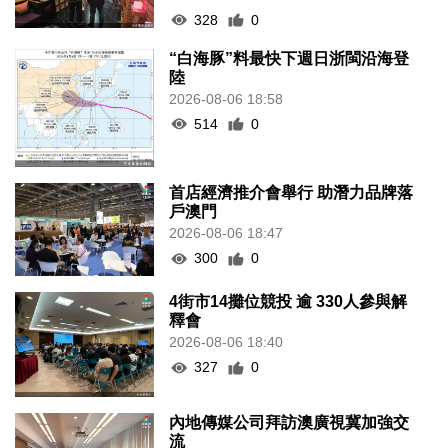
328
0
“白海豚”料最快下週日浙閩沿海登
陸
2026-08-06 18:58
514
0
首店經濟推介會舉行 助潛力品牌落
戶澳門
2026-08-06 18:47
300
0
4街市14攤位競投 逾 330人參與解
釋會
2026-08-06 18:40
327
0
內地傳媒公司拜訪澳廣視冀加強交
流