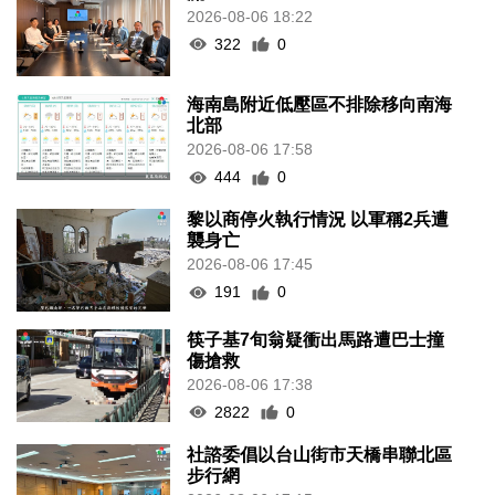
2026-08-06 18:22
322
0
海南島附近低壓區不排除移向南海
北部
2026-08-06 17:58
444
0
黎以商停火執行情況 以軍稱2兵遭
襲身亡
2026-08-06 17:45
191
0
筷子基7旬翁疑衝出馬路遭巴士撞
傷搶救
2026-08-06 17:38
2822
0
社諮委倡以台山街市天橋串聯北區
步行網