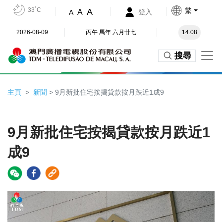
33˚C
繁
A
A
登入
A
2026-08-09
丙午 馬年 六月廿七
14:08
搜尋
主頁
新聞
> 9月新批住宅按揭貸款按月跌近1成9
9月新批住宅按揭貸款按月跌近1
成9