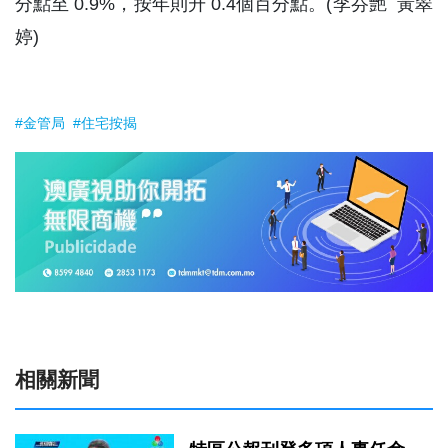
分點至 0.9%，按年則升 0.4個百分點。(李芬艷 黃翠
婷)
#金管局
#住宅按揭
相關新聞