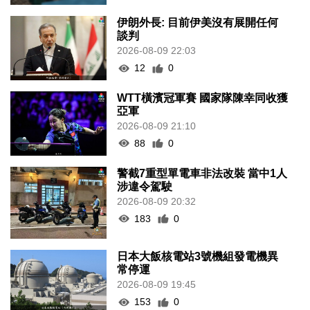
伊朗外長: 目前伊美沒有展開任何
談判
2026-08-09 22:03
12
0
WTT橫濱冠軍賽 國家隊陳幸同收獲
亞軍
2026-08-09 21:10
88
0
警截7重型單電車非法改裝 當中1人
涉違令駕駛
2026-08-09 20:32
183
0
日本大飯核電站3號機組發電機異
常停運
2026-08-09 19:45
153
0