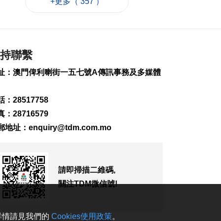
+更多（ 357 ）
土耳其稱共同防務協
議與北約條款不衝突
2026-08-08 13:20
102
0
持聯繫
內地料“白海豚”登陸
前強度或再減弱
址：澳門俾利喇街一五七號A傳訊事務及多媒體
2026-08-08 12:55
242
0
：28517758
信達廣場單位火警 近
：28716579
50人疏散
2026-08-08 12:44
郵地址：
enquiry@tdm.com.mo
1074
0
天氣酷熱 外港錄最高
溫35.5°C
請即掃描二維碼,
2026-08-08 12:39
關注TDM微信號!
228
0
團體辦少兒時裝模特
。詳情請見我們的
Cookies使用政策
。
賽冀助力演藝之都發