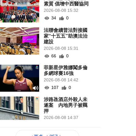
素質 倡增中西醫協同
2026-08-08 15:32
34
0
法聯會續普法對接國
家“十五五”助澳法治
建設
2026-08-08 15:31
66
0
菲新星伊雅娜闖多倫
多網球賽16強
2026-08-08 14:42
107
0
涉路氹酒店外殺人未
遂案 內地男子被羈
押
2026-08-08 14:37
979
0