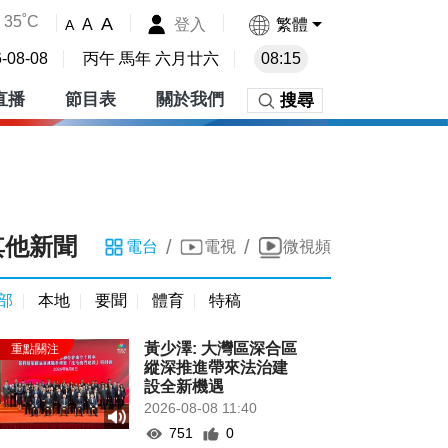
35˚C
A
登入
繁體
A
A
-08-08
丙午 馬年 六月廿六
08:15
直播
節目表
關於我們
搜尋
其他新聞
/
/
電台
電視
微視頻
部
本地
要聞
體育
特稿
黃少澤: 大灣區深合區
縱深推進帶來法治建
設全新機遇
2026-08-08 11:40
751
0