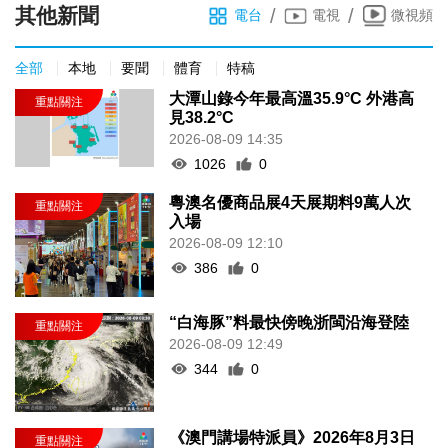
其他新聞
/
/
電台
電視
微視頻
全部
本地
要聞
體育
特稿
大潭山錄今年最高溫35.9°C 外港高
見38.2°C
2026-08-09 14:35
1026
0
粵澳名優商品展4天展期料9萬人次
入場
2026-08-09 12:10
386
0
“白海豚”料最快傍晚浙閩沿海登陸
2026-08-09 12:49
344
0
《澳門講場特派員》2026年8月3日