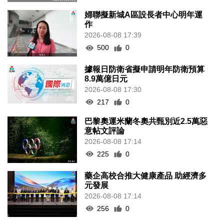
婦聯擬新城A區設長者中心明年運
作
2026-08-08 17:39
500
0
據報日防衛省擬申請明年防衛預算
8.9萬億日元
2026-08-08 17:30
217
0
巴黎奧運米蘭冬奧共甄別近2.5萬惡
意帖文評論
2026-08-08 17:14
225
0
藥企高校合推大健康產品 助經濟多
元發展
2026-08-08 17:14
256
0