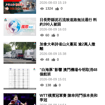
2026-08-03 15:19
1324
0
日長野縣泥石流致道路無法通行 料
約390人被困
2026-08-09 16:03
60
0
加拿大卑詩省山火蔓延 逾2萬人撤
離
2026-08-09 15:38
48
0
“白海豚”影響 澳門機場今明取消48
個航班
2026-08-09 15:01
138
0
WTT橫濱冠軍賽 陳幸同鬥張本美和
爭冠