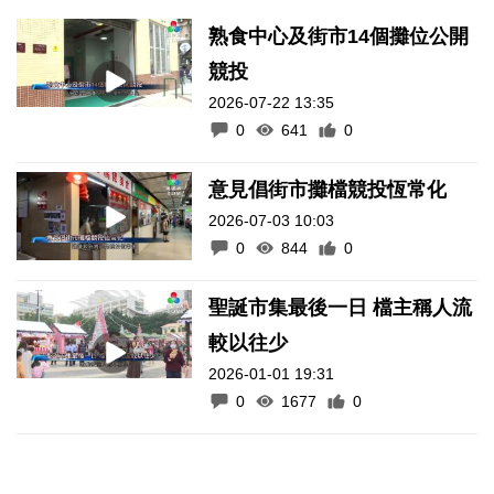
熟食中心及街市14個攤位公開
競投
2026-07-22 13:35
0
641
0
意見倡街市攤檔競投恆常化
2026-07-03 10:03
0
844
0
聖誕市集最後一日 檔主稱人流
較以往少
2026-01-01 19:31
0
1677
0