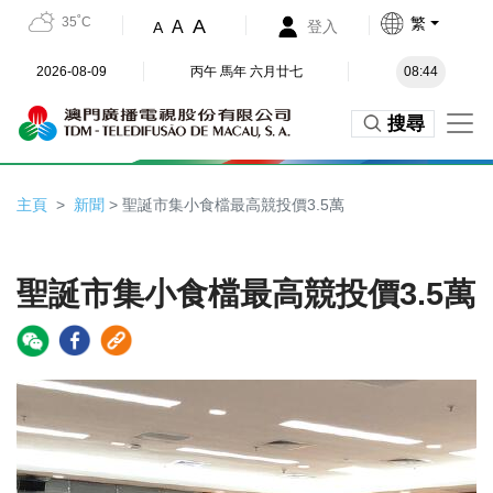
35˚C
繁
A
A
登入
A
2026-08-09
丙午 馬年 六月廿七
08:44
搜尋
主頁
新聞
> 聖誕市集小食檔最高競投價3.5萬
聖誕市集小食檔最高競投價3.5萬