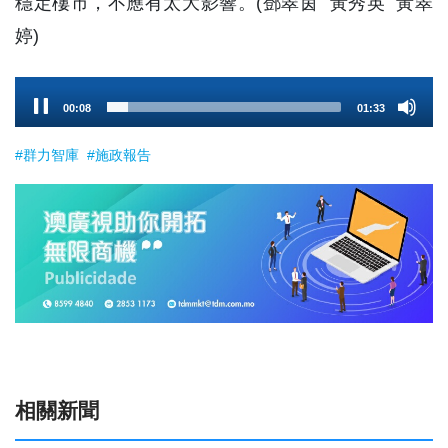
穩定樓市，不應有太大影響。(鄧翠茵 黃秀英 黃翠
婷)
Audio
00:09
01:33
Player
#群力智庫
#施政報告
相關新聞