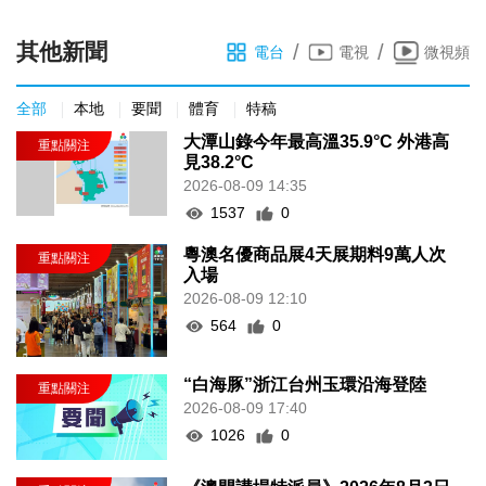
其他新聞
/
/
電台
電視
微視頻
全部
本地
要聞
體育
特稿
大潭山錄今年最高溫35.9°C 外港高
見38.2°C
2026-08-09 14:35
1537
0
粵澳名優商品展4天展期料9萬人次
入場
2026-08-09 12:10
564
0
“白海豚”浙江台州玉環沿海登陸
2026-08-09 17:40
1026
0