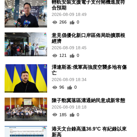
輕軌安裝支援電子支付閘機進度符
合預期
2026-08-09 18:49
266
0
意見倡優化新口岸區佈局助擴票根
經濟
2026-08-09 18:45
121
0
澤連斯基:俄軍高強度空襲多地有傷
亡
2026-08-09 18:34
96
0
陳子勁冀落區溝通納民意成新常態
2026-08-09 18:18
185
0
港天文台錄高溫36.9°C 有紀錄以來
新高