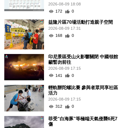
2026-08-09 18:08
172
0
益隆片區70場活動打造親子空間
2026-08-09 17:31
168
0
印尼景區受山火影響關閉 中國領館
籲暫勿前往
2026-08-09 17:15
141
0
輕軌辦陀螺比賽 參與者眾同享社區
活力
2026-08-09 17:15
312
0
菲受“白海豚”等極端天氣侵襲6死7
傷