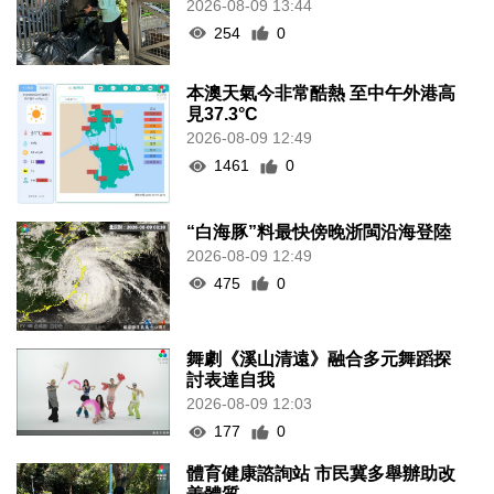
2026-08-09 13:44
254
0
本澳天氣今非常酷熱 至中午外港高
見37.3°C
2026-08-09 12:49
1461
0
“白海豚”料最快傍晚浙閩沿海登陸
2026-08-09 12:49
475
0
舞劇《溪山清遠》融合多元舞蹈探
討表達自我
2026-08-09 12:03
177
0
體育健康諮詢站 市民冀多舉辦助改