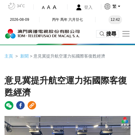
34˚C
繁
A
A
登入
A
2026-08-09
丙午 馬年 六月廿七
12:42
搜尋
主頁
新聞
> 意見冀提升航空運力拓國際客復甦經濟
意見冀提升航空運力拓國際客復
甦經濟