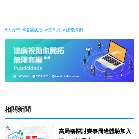
#大賽車
#格蘭披治
#體育局
#國際汽聯
相關新聞
當局稱探討賽事周邊體驗加入