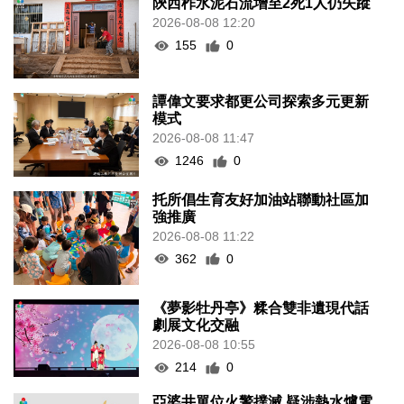
陝西柞水泥石流增至2死1人仍失蹤
2026-08-08 12:20
155
0
譚偉文要求都更公司探索多元更新
模式
2026-08-08 11:47
1246
0
托所倡生育友好加油站聯動社區加
強推廣
2026-08-08 11:22
362
0
《夢影牡丹亭》糅合雙非遺現代話
劇展文化交融
2026-08-08 10:55
214
0
亞婆井單位火警撲滅 疑涉熱水爐電