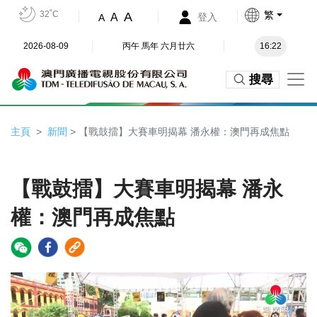
32˚C
繁
A
A
登入
A
2026-08-09
丙午 馬年 六月廿六
16:22
搜尋
主頁
新聞
> 【戰鼓擂】大賽車明揭幕 潘永權：澳門再成焦點
【戰鼓擂】大賽車明揭幕 潘永
權：澳門再成焦點
Video
Player