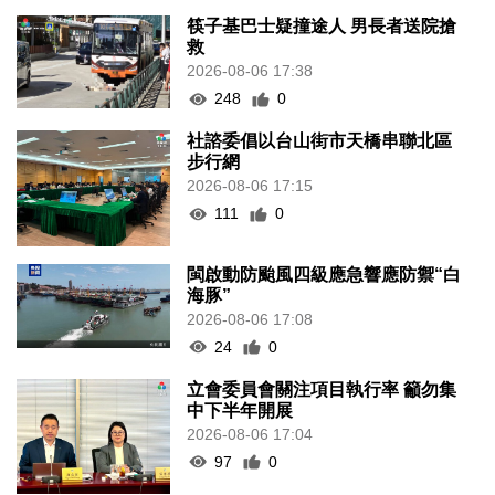
筷子基巴士疑撞途人 男長者送院搶
救
2026-08-06 17:38
248
0
社諮委倡以台山街市天橋串聯北區
步行網
2026-08-06 17:15
111
0
閩啟動防颱風四級應急響應防禦“白
海豚”
2026-08-06 17:08
24
0
立會委員會關注項目執行率 籲勿集
中下半年開展
2026-08-06 17:04
97
0