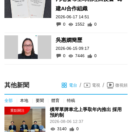
建AI合作組織
2026-06-17 14:51
0
1552
0
吳惠嫻簡歷
2026-06-15 09:17
0
7446
0
其他新聞
/
/
電台
電視
微視頻
全部
本地
要聞
體育
特稿
橫琴單牌車北上爭取年內推出 採用
預約制
2026-08-06 12:37
3140
0