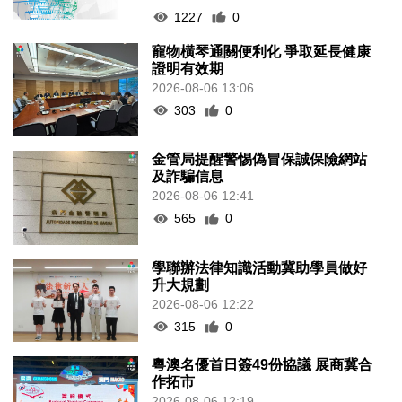
1227
0
寵物橫琴通關便利化 爭取延長健康
證明有效期
2026-08-06 13:06
303
0
金管局提醒警惕偽冒保誠保險網站
及詐騙信息
2026-08-06 12:41
565
0
學聯辦法律知識活動冀助學員做好
升大規劃
2026-08-06 12:22
315
0
粵澳名優首日簽49份協議 展商冀合
作拓市
2026-08-06 12:19