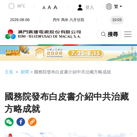
30˚C
繁
A
A
登入
A
2026-08-06
丙午 馬年 六月廿四
10:03
搜尋
主頁
新聞
> 國務院發布白皮書介紹中共治藏方略成就
國務院發布白皮書介紹中共治藏
方略成就