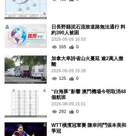
日長野縣泥石流致道路無法通行 料
約390人被困
2026-08-09 16:03
165
0
加拿大卑詩省山火蔓延 逾2萬人撤
離
2026-08-09 15:38
125
0
“白海豚”影響 澳門機場今明取消48
個航班
2026-08-09 15:01
292
0
WTT橫濱冠軍賽 陳幸同鬥張本美和
爭冠