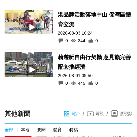
港品牌活動落地中山 促灣區體
育交流
2026-08-03 10:24
0
344
0
藉遊艇自由行契機 意見籲完善
配套推經濟
2026-08-01 09:50
0
445
0
其他新聞
/
/
電台
電視
微視頻
全部
本地
要聞
體育
特稿