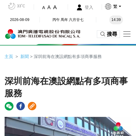
33˚C
繁
A
A
登入
A
2026-08-09
丙午 馬年 六月廿七
14:39
搜尋
主頁
新聞
> 深圳前海在澳設網點有多項商事服務
深圳前海在澳設網點有多項商事
服務
Video
Player