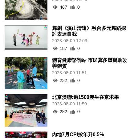
487
0
舞劇《溪山清遠》融合多元舞蹈探
討表達自我
2026-08-09 12:03
187
0
體育健康諮詢站 市民冀多舉辦助改
善體質
2026-08-09 11:51
232
0
北京澳聯:逾1500澳生在京求學
2026-08-09 11:50
282
0
內地7月CPI按年升0.5%