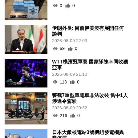
0
0
伊朗外長: 目前伊美沒有展開任何
談判
2026-08-09 22:03
59
0
WTT橫濱冠軍賽 國家隊陳幸同收獲
亞軍
2026-08-09 21:10
113
0
警截7重型單電車非法改裝 當中1人
涉違令駕駛
2026-08-09 20:32
216
0
日本大飯核電站3號機組發電機異