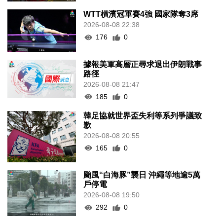
WTT橫濱冠軍賽4強 國家隊奪3席
2026-08-08 22:38
176
0
據報美軍高層正尋求退出伊朗戰事
路徑
2026-08-08 21:47
185
0
韓足協就世界盃失利等系列爭議致
歉
2026-08-08 20:55
165
0
颱風“白海豚”襲日 沖繩等地逾5萬
戶停電
2026-08-08 19:50
292
0