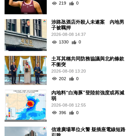
219
0
涉路氹酒店外殺人未遂案 內地男
子被羈押
2026-08-08 14:37
1330
0
土耳其稱共同防務協議與北約條款
不衝突
2026-08-08 13:20
202
0
內地料“白海豚”登陸前強度或再減
弱
2026-08-08 12:55
396
0
信達廣場單位火警 疑插座電線短路
引致