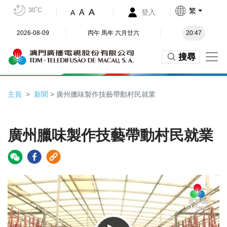
30˚C
繁
A
A
登入
A
2026-08-09
丙午 馬年 六月廿六
20:47
搜尋
主頁
新聞
> 廣州臘味製作技藝帶動村民就業
廣州臘味製作技藝帶動村民就業
Video
Player