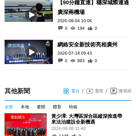
【90分鐘直達】穗深城際連通
廣深兩機場
2026-08-04 10:06
0
194
0
網絡安全新技術亮相廣州
2026-07-18 09:43
0
883
0
其他新聞
/
/
電台
電視
微視頻
全部
本地
要聞
體育
特稿
黃少澤: 大灣區深合區縱深推進帶
來法治建設全新機遇
2026-08-08 11:40
1448
0