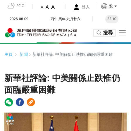
29˚C
繁
A
A
登入
A
2026-08-09
丙午 馬年 六月廿六
22:10
搜尋
主頁
新聞
> 新華社評論: 中美關係止跌惟仍面臨嚴重困難
新華社評論: 中美關係止跌惟仍
面臨嚴重困難