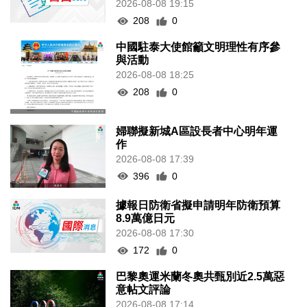
2026-08-08 19:15
208
0
中國駐泰大使館籲文明理性有序參
與活動
2026-08-08 18:25
208
0
婦聯擬新城A區設長者中心明年運
作
2026-08-08 17:39
396
0
據報日防衛省擬申請明年防衛預算
8.9萬億日元
2026-08-08 17:30
172
0
巴黎奧運米蘭冬奧共甄別近2.5萬惡
意帖文評論
2026-08-08 17:14