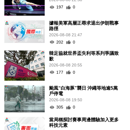
197
0
據報美軍高層正尋求退出伊朗戰事
路徑
2026-08-08 21:47
202
0
韓足協就世界盃失利等系列爭議致
歉
2026-08-08 20:55
177
0
颱風“白海豚”襲日 沖繩等地逾5萬
戶停電
2026-08-08 19:50
305
0
當局稱探討賽事周邊體驗加入更多
科技元素