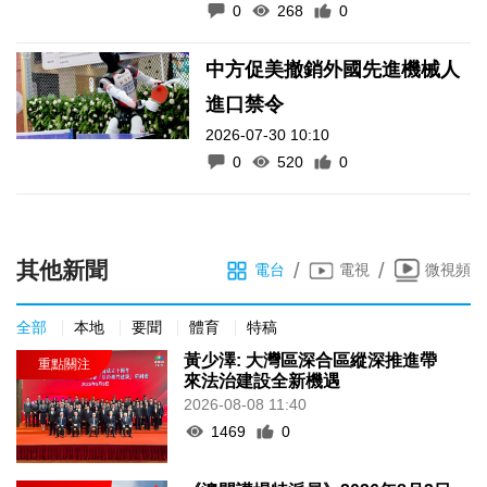
0
268
0
中方促美撤銷外國先進機械人
進口禁令
2026-07-30 10:10
0
520
0
其他新聞
/
/
電台
電視
微視頻
全部
本地
要聞
體育
特稿
黃少澤: 大灣區深合區縱深推進帶
來法治建設全新機遇
2026-08-08 11:40
1469
0