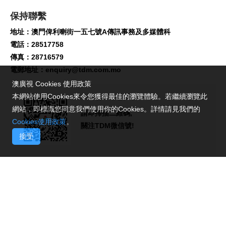
保持聯繫
地址：澳門俾利喇街一五七號A傳訊事務及多媒體科
電話：28517758
傳真：28716579
電郵地址：
enquiry@tdm.com.mo
澳廣視 Cookies 使用政策
本網站使用Cookies來令您獲得最佳的瀏覽體驗。若繼續瀏覽此
網站，即標識您同意我們使用你的Cookies。詳情請見我們的
請即掃描二維碼,
Cookies使用政策
。
關注TDM微信號!
接受