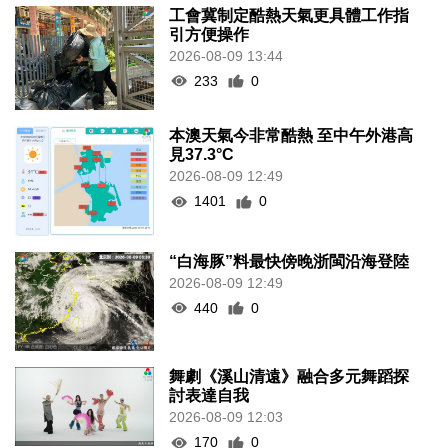
工會冀制定酷熱天氣更具體工作指
引方便操作
2026-08-09 13:44
233
0
本澳天氣今非常酷熱 至中午外港高
見37.3°C
2026-08-09 12:49
1401
0
“白海豚”料最快傍晚浙閩沿海登陸
2026-08-09 12:49
440
0
舞劇《溪山清遠》融合多元舞蹈探
討表達自我
2026-08-09 12:03
170
0