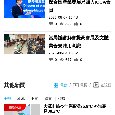
深合區產業發展局加入ICCA會
員
2026-08-07 16:43
0
322
0
當局辦講解會提高會展及文體
業合規聘用意識
2026-08-04 16:32
0
617
0
其他新聞
/
/
電台
電視
微視頻
全部
本地
要聞
體育
特稿
大潭山錄今年最高溫35.9°C 外港高
見38.2°C