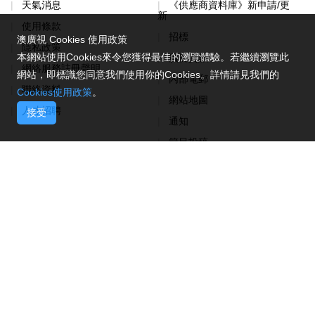
天氣消息
《供應商資料庫》新申請/更
新
使用條款
招標
澳廣視 Cookies 使用政策
隱私政策
本網站使用Cookies來令您獲得最佳的瀏覽體驗。若繼續瀏覽此
廣告資訊
網絡服務註冊聲明
網站，即標識您同意我們使用你的Cookies。詳情請見我們的
內部電郵
聯絡資料
Cookies使用政策
。
網站地圖
人才招聘
接受
通知
節目投稿