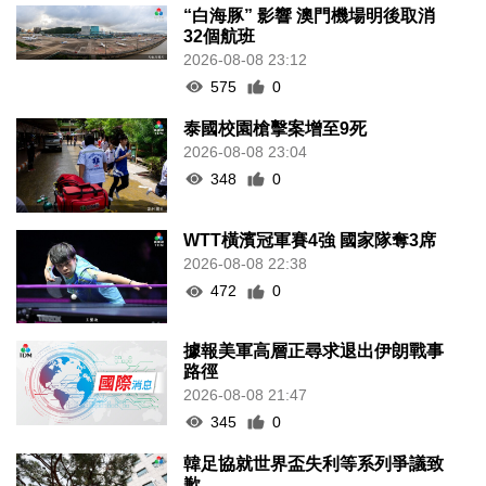
“白海豚” 影響 澳門機場明後取消
32個航班
2026-08-08 23:12
575
0
泰國校園槍擊案增至9死
2026-08-08 23:04
348
0
WTT橫濱冠軍賽4強 國家隊奪3席
2026-08-08 22:38
472
0
據報美軍高層正尋求退出伊朗戰事
路徑
2026-08-08 21:47
345
0
韓足協就世界盃失利等系列爭議致
歉