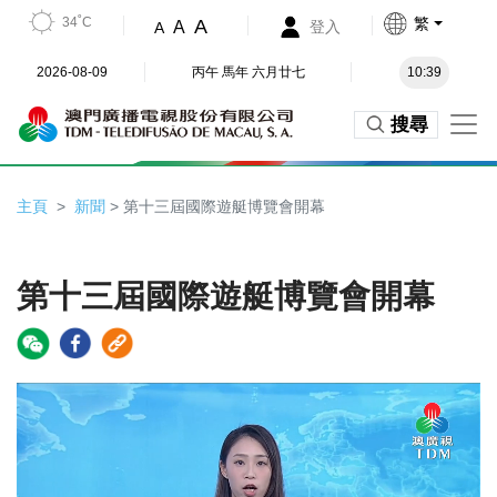
34˚C
繁
A
A
登入
A
2026-08-09
丙午 馬年 六月廿七
10:39
搜尋
主頁
新聞
> 第十三屆國際遊艇博覽會開幕
第十三屆國際遊艇博覽會開幕
Video
Player