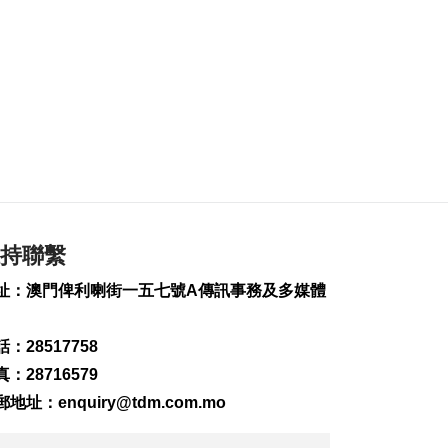
2026-08-06 16:06
130
0
陝西柞水縣突發泥石
流致1死
2026-08-06 16:02
117
0
酒店營運及餐飲職業
配對會本月下旬舉行
2026-08-06 15:42
127
1
持聯繫
司警調查路氹娛樂場
址：澳門俾利喇街一五七號A傳訊事務及多媒體
外懷疑傷人案 適時公
布案情
2026-08-06 15:34
：28517758
1900
0
：28716579
郵地址：
enquiry@tdm.com.mo
論壇冀推動灣區銀髮
金融創新發展
2026-08-06 15:06