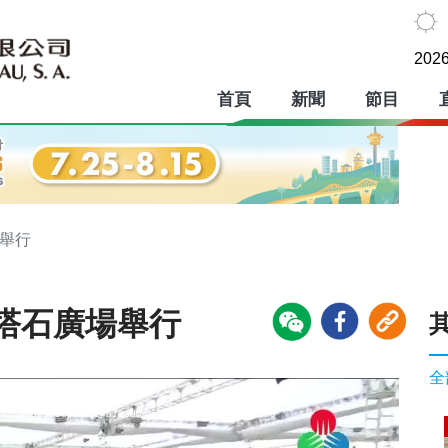
2026
首頁
新聞
節目
場舉行
塔石廣場舉行
全
wiz/730ab32513e78bf814b72bd54f5995fb.mp4/playelist.m3u8