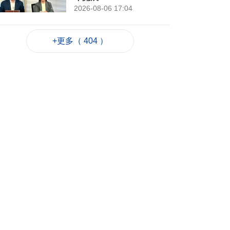
2026-08-06 17:04
112
0
+更多（ 404 ）
內地漢代客賭博涉盜7
萬港元籌碼
2026-08-06 16:45
180
0
2初中男生涉盜停車場
單車等物品
2026-08-06 16:36
324
0
公職局以AI輔助綜合
試審學歷料年內試用
2026-08-06 16:14
400
0
環保規劃編製及固體
廢物管理研究料年內
完成