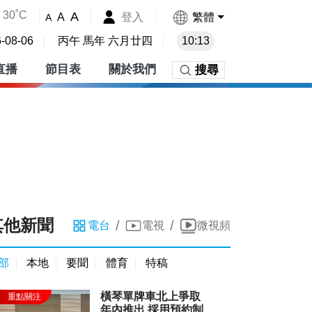
30˚C
A
登入
繁體
A
A
-08-06
丙午 馬年 六月廿四
10:13
直播
節目表
關於我們
搜尋
其他新聞
/
/
電台
電視
微視頻
部
本地
要聞
體育
特稿
橫琴單牌車北上爭取
年內推出 採用預約制