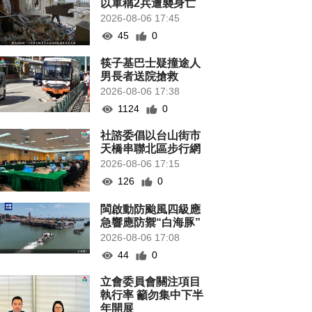
以軍稱2兵遭襲身亡
2026-08-06 17:45
45
0
筷子基巴士疑撞途人
男長者送院搶救
2026-08-06 17:38
1124
0
社諮委倡以台山街市
天橋串聯北區步行網
2026-08-06 17:15
126
0
閩啟動防颱風四級應
急響應防禦“白海豚”
2026-08-06 17:08
44
0
立會委員會關注項目
執行率 籲勿集中下半
年開展