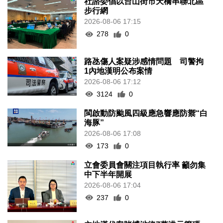
社諮委倡以台山街市天橋串聯北區
步行網
2026-08-06 17:15
278
0
路氹傷人案疑涉感情問題 司警拘
1內地漢明公布案情
2026-08-06 17:12
3124
0
閩啟動防颱風四級應急響應防禦“白
海豚”
2026-08-06 17:08
173
0
立會委員會關注項目執行率 籲勿集
中下半年開展
2026-08-06 17:04
237
0