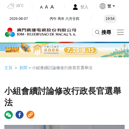
26˚C
繁
A
A
登入
A
2026-08-07
丙午 馬年 六月廿四
19:54
搜尋
主頁
新聞
> 小組會續討論修改行政長官選舉法
小組會續討論修改行政長官選舉
法
Video