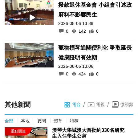
撥款退休基金會 小組會引述政
府料不影響民生
2026-08-06 13:38
0
142
0
寵物橫琴通關便利化 爭取延長
健康證明有效期
2026-08-06 13:06
0
424
0
其他新聞
/
/
電台
電視
微視頻
全部
本地
要聞
體育
特稿
澳琴大學城澳大首批約330名研究
生入住學生公寓