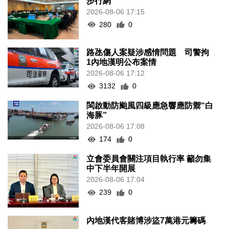
步行網
2026-08-06 17:15
280
0
路氹傷人案疑涉感情問題 司警拘
1內地漢明公布案情
2026-08-06 17:12
3132
0
閩啟動防颱風四級應急響應防禦“白
海豚”
2026-08-06 17:08
174
0
立會委員會關注項目執行率 籲勿集
中下半年開展
2026-08-06 17:04
239
0
內地漢代客賭博涉盜7萬港元籌碼