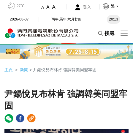
27˚C
繁
A
A
登入
A
2026-08-07
丙午 馬年 六月廿四
20:13
搜尋
主頁
新聞
> 尹錫悅見布林肯 強調韓美同盟牢固
尹錫悅見布林肯 強調韓美同盟牢
固