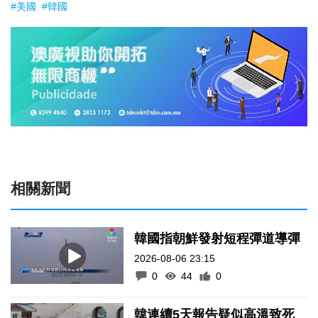
#美國
#韓國
相關新聞
韓國指朝鮮發射短程彈道導彈
2026-08-06 23:15
0
44
0
韓連續5天報告疑似高溫致死