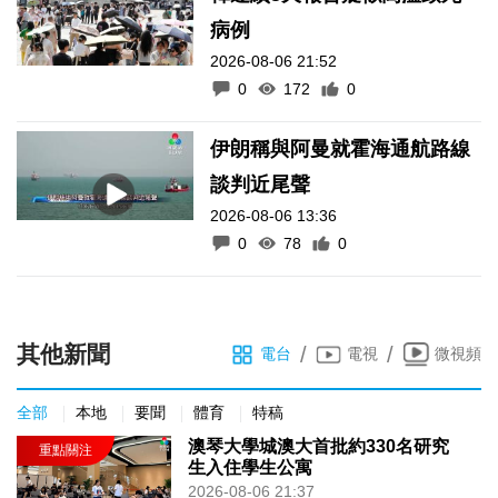
病例
2026-08-06 21:52
0
172
0
伊朗稱與阿曼就霍海通航路線
談判近尾聲
2026-08-06 13:36
0
78
0
其他新聞
/
/
電台
電視
微視頻
全部
本地
要聞
體育
特稿
澳琴大學城澳大首批約330名研究
生入住學生公寓
2026-08-06 21:37