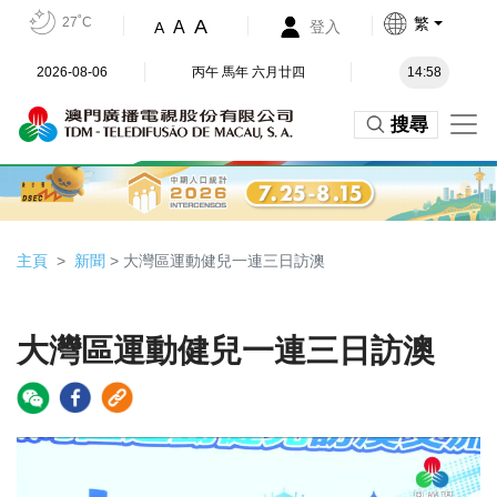
27˚C
繁
A
A
登入
A
2026-08-06
丙午 馬年 六月廿四
14:58
搜尋
主頁
新聞
> 大灣區運動健兒一連三日訪澳
大灣區運動健兒一連三日訪澳
Video
Player