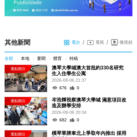
其他新聞
/
/
電台
電視
微視頻
全部
本地
要聞
體育
特稿
澳琴大學城澳大首批約330名研究
生入住學生公寓
2026-08-06 21:37
676
0
岑浩輝視察澳琴大學城 滿意項目改
造及辦學安排
2026-08-06 20:34
682
0
橫琴單牌車北上爭取年內推出 採用