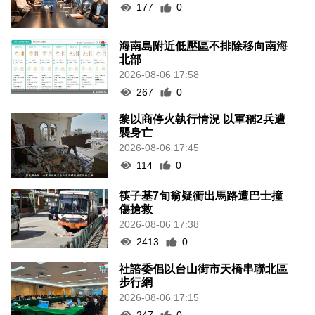
177
0
海南島附近低壓區不排除移向南海
北部
2026-08-06 17:58
267
0
黎以商停火執行情況 以軍稱2兵遭
襲身亡
2026-08-06 17:45
114
0
筷子基7旬翁疑衝出馬路遭巴士撞
傷搶救
2026-08-06 17:38
2413
0
社諮委倡以台山街市天橋串聯北區
步行網
2026-08-06 17:15
247
0